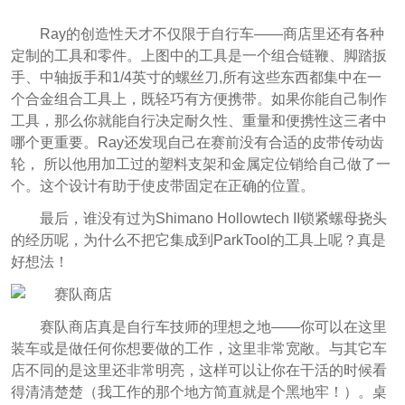
Ray的创造性天才不仅限于自行车——商店里还有各种
定制的工具和零件。上图中的工具是一个组合链鞭、脚踏扳
手、中轴扳手和1/4英寸的螺丝刀,所有这些东西都集中在一
个合金组合工具上，既轻巧有方便携带。如果你能自己制作
工具，那么你就能自行决定耐久性、重量和便携性这三者中
哪个更重要。Ray还发现自己在赛前没有合适的皮带传动齿
轮， 所以他用加工过的塑料支架和金属定位销给自己做了一
个。这个设计有助于使皮带固定在正确的位置。
最后，谁没有过为Shimano Hollowtech II锁紧螺母挠头
的经历呢，为什么不把它集成到ParkTool的工具上呢？真是
好想法！
赛队商店真是自行车技师的理想之地——你可以在这里
装车或是做任何你想要做的工作，这里非常宽敞。与其它车
店不同的是这里还非常明亮，这样可以让你在干活的时候看
得清清楚楚（我工作的那个地方简直就是个黑地牢！）。桌