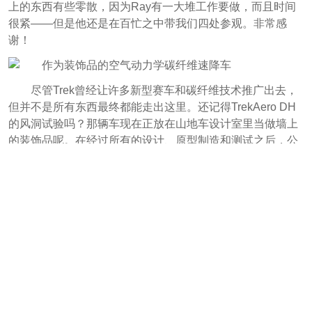
上的东西有些零散，因为Ray有一大堆工作要做，而且时间
很紧——但是他还是在百忙之中带我们四处参观。非常感
谢！
尽管Trek曾经让许多新型赛车和碳纤维技术推广出去，
但并不是所有东西最终都能走出这里。还记得TrekAero DH
的风洞试验吗？那辆车现在正放在山地车设计室里当做墙上
的装饰品呢。在经过所有的设计、原型制造和测试之后，公
司认为相对于车架所增加的重量，空气动力学造型所带来的
效益是得不偿失。所以，大家不用指望在近期会有空气动力
学碳纤维速降车问世了。
欢迎阅读接下来的Trek之旅第三部分，在第三部分我们
将在Trek首席制造工程师Jim Colegrove的带领之下，进行一
次Trek美国碳纤维自行车车生产的深度之旅！
第一部分：
Trek自行车公司沃特鲁总部：we believe in
bikes