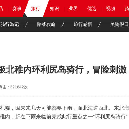
品
品
品
品
赛事
赛事
赛事
旅行
旅行
旅行
知识
知识
知识
知识
业界
业界
业界
业界
优选
优选
优选
优选
骑客
骑客
视频
视频
骑行游记
路线攻略
旅行感悟
美骑假日
：极北稚内环利尻岛骑行，冒险刺激
点击 :
321842次
札幌，因未来几天可能都要下雨，而北海道西北、东北海
稚内，赶在下雨来临前完成此行重点之一“环利尻岛骑行