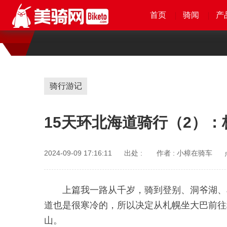
首页
首页
首页
首页
骑闻
骑闻
骑闻
骑闻
产
产
产
产
骑行游记
15天环北海道骑行（2）
2024-09-09 17:16:11
出处 :
作者 :
小樟在骑车
上篇我一路从千岁，骑到登别、洞爷湖、
道也是很寒冷的，所以决定从札幌坐大巴前往
山。