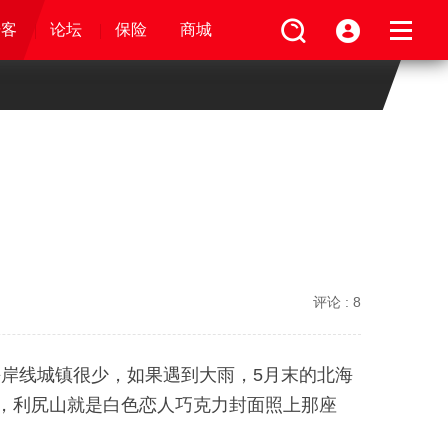
论坛
视频
骑客
骑客
保险
论坛
论坛
论坛
商城
保险
保险
保险
商城
商城
商城
评论 :
8
岸线城镇很少，如果遇到大雨，5月末的北海
”，利尻山就是白色恋人巧克力封面照上那座