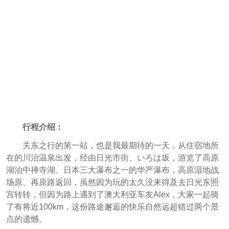
行程介绍：
关东之行的第一站，也是我最期待的一天，从住宿地所
在的川治温泉出发，经由日光市街、いろは坂，游览了高原
湖泊中禅寺湖、日本三大瀑布之一的华严瀑布，高原湿地战
场原、再原路返回，虽然因为玩的太久没来得及去日光东照
宫转转，但因为路上遇到了澳大利亚车友Alex，大家一起骑
了有将近100km，这份路途邂逅的快乐自然远超错过两个景
点的遗憾。