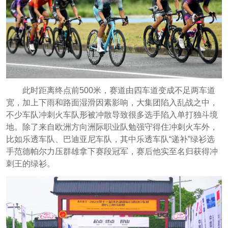
此时距离终点前500米，赛道由四车道变成不足两车道
宽，加上下雨和路面湿滑因素影响，大集团陷入乱战之中，
不少车队冲刺火车队形被冲散导致很多选手陷入单打独斗境
地。除了来自欧洲方向洲际职业队勉强守得住冲刺火车外，
比如乐透车队、巴迪亚尼车队，其中乐透车队“递补”绿衫选
手范德帕尔力压群雄拿下赛段冠军，赛后他实至名归获得冲
刺王的绿衫。