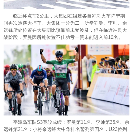
临近终点前2公里，大集团在组建各自冲刺火车阵型期
间再次遭遇大摔车。大集团一分为二，所幸罗曼、李帅、余
远锋所处位置在大集团比较靠前未受波及，但在临近冲刺大
战阶段，罗曼因所处位置不佳功亏一篑未能进入前10名。
平潭岛车队S3赛段成绩：罗曼第11名、李帅第35名、余
远锋第21名；小将余远锋大中华排名暂列第四名，U23位列