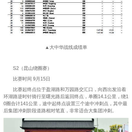
▲大中华战线成绩单
S2（昆山绕圈赛）
比赛时间 9月15日
比赛起终点位于盈湖路和万园路交汇口，向西出发沿着
环湖路逆时针骑行至曙光路后返回终点，单圈14.1公里，绕1
0圈合计141公里，途中起终点设置三个途中冲刺点，其中最
后集团冲刺阶段道路相对笔直，非常适合大集团冲刺。