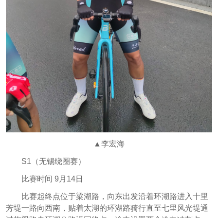
▲李宏海
S1（无锡绕圈赛）
比赛时间 9月14日
比赛起终点位于梁湖路，向东出发沿着环湖路进入十里
芳堤一路向西南，贴着太湖的环湖路骑行直至七里风光堤通