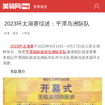
赛事频道
2023环太湖赛综述：平潭岛洲际队
作者：海宝
2 年前
2023环太湖赛
于2023年9月14日—9月17日在江苏太湖
畔举办，我受
平潭国际旅游岛洲际车队
邀请跟队报道赛事，
本期以平潭国际旅游岛洲际车队作为主队视角综述本届环太
湖赛。
车队简介