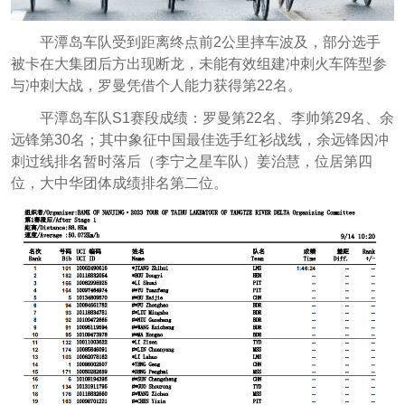
平潭岛车队受到距离终点前2公里摔车波及，部分选手
被卡在大集团后方出现断龙，未能有效组建冲刺火车阵型参
与冲刺大战，罗曼凭借个人能力获得第22名。
平潭岛车队S1赛段成绩：罗曼第22名、李帅第29名、余
远锋第30名；其中象征中国最佳选手红衫战线，余远锋因冲
刺过线排名暂时落后（李宁之星车队）姜治慧，位居第四
位，大中华团体成绩排名第二位。