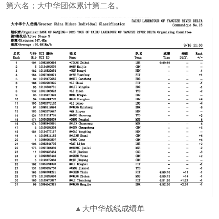
第六名；大中华团体累计第二名。
▲大中华战线成绩单