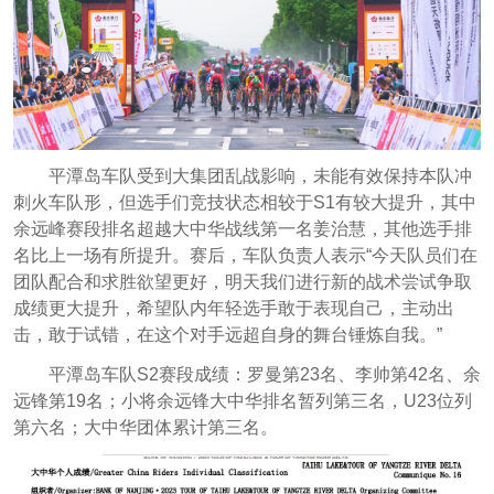
平潭岛车队受到大集团乱战影响，未能有效保持本队冲
刺火车队形，但选手们竞技状态相较于S1有较大提升，其中
余远峰赛段排名超越大中华战线第一名姜治慧，其他选手排
名比上一场有所提升。赛后，车队负责人表示“今天队员们在
团队配合和求胜欲望更好，明天我们进行新的战术尝试争取
成绩更大提升，希望队内年轻选手敢于表现自己，主动出
击，敢于试错，在这个对手远超自身的舞台锤炼自我。”
平潭岛车队S2赛段成绩：罗曼第23名、李帅第42名、余
远锋第19名；小将余远锋大中华排名暂列第三名，U23位列
第六名；大中华团体累计第三名。