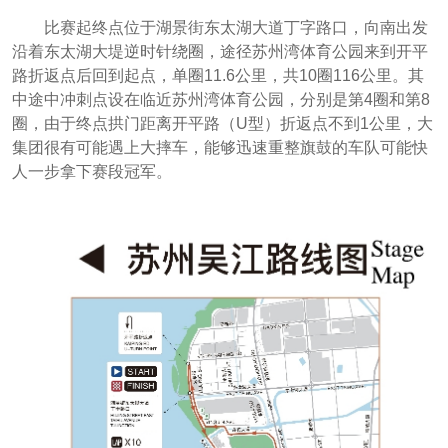
比赛起终点位于湖景街东太湖大道丁字路口，向南出发
沿着东太湖大堤逆时针绕圈，途径苏州湾体育公园来到开平
路折返点后回到起点，单圈11.6公里，共10圈116公里。其
中途中冲刺点设在临近苏州湾体育公园，分别是第4圈和第8
圈，由于终点拱门距离开平路（U型）折返点不到1公里，大
集团很有可能遇上大摔车，能够迅速重整旗鼓的车队可能快
人一步拿下赛段冠军。