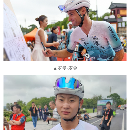
▲罗曼·麦金