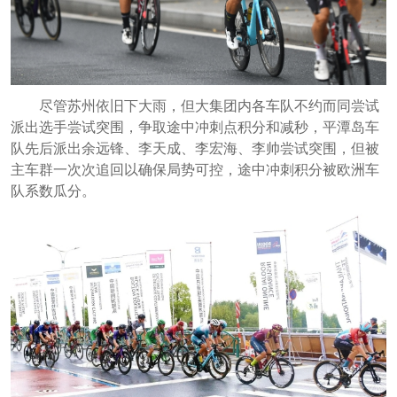
尽管苏州依旧下大雨，但大集团内各车队不约而同尝试
派出选手尝试突围，争取途中冲刺点积分和减秒，平潭岛车
队先后派出余远锋、李天成、李宏海、李帅尝试突围，但被
主车群一次次追回以确保局势可控，途中冲刺积分被欧洲车
队系数瓜分。