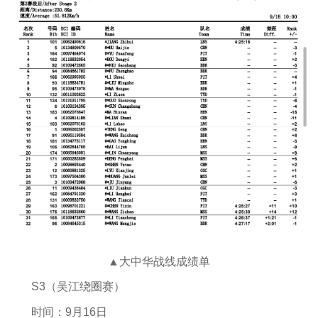
▲大中华战线成绩单
S3（吴江绕圈赛）
时间：9月16日