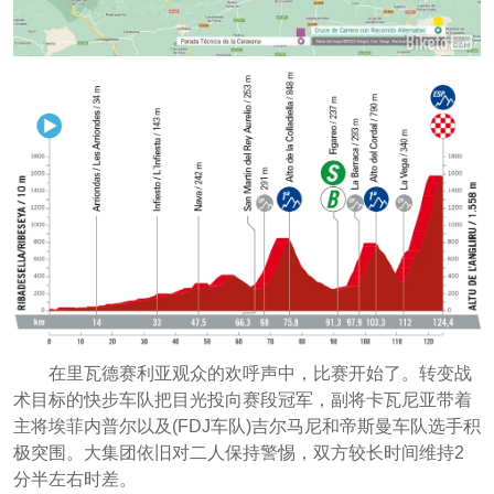
在里瓦德赛利亚观众的欢呼声中，比赛开始了。转变战
术目标的快步车队把目光投向赛段冠军，副将卡瓦尼亚带着
主将埃菲内普尔以及(FDJ车队)吉尔马尼和帝斯曼车队选手积
极突围。大集团依旧对二人保持警惕，双方较长时间维持2
分半左右时差。