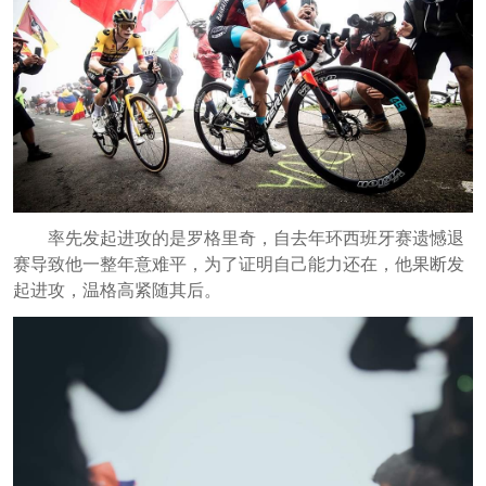
率先发起进攻的是罗格里奇，自去年环西班牙赛遗憾退
赛导致他一整年意难平，为了证明自己能力还在，他果断发
起进攻，温格高紧随其后。