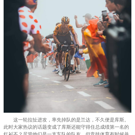
这一轮拉扯进攻，率先掉队的是兰达，不久便是库斯。
此时大家热议的话题变成了库斯还能守得住总成绩第一名的
红衫不？尽管他们是一支车队的队友，但竞技体育有时候并