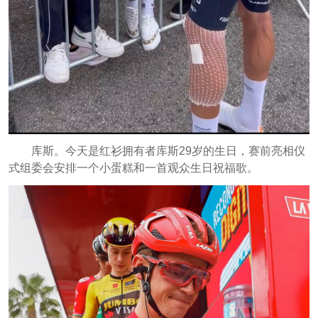
库斯。今天是红衫拥有者库斯29岁的生日，赛前亮相仪
式组委会安排一个小蛋糕和一首观众生日祝福歌。