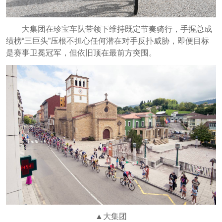
大集团在珍宝车队带领下维持既定节奏骑行，手握总成
绩榜“三巨头”压根不担心任何潜在对手反扑威胁，即便目标
是赛事卫冕冠军，但依旧顶在最前方突围。
▲大集团