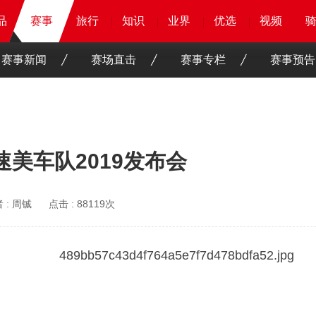
品
品
品
赛事
赛事
赛事
旅行
旅行
旅行
旅行
知识
知识
知识
知识
业界
业界
业界
业界
优选
优选
优选
优选
骑客
骑客
视频
视频
赛事新闻
赛场直击
赛事专栏
赛事预告
速美车队2019发布会
 :
周铖
点击 :
88119次