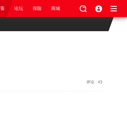
论坛
视频
骑客
骑客
保险
论坛
论坛
论坛
商城
保险
保险
保险
商城
商城
商城
评论 :
43