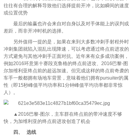
往往有合理的解释导致他们选择提前开冲，比如瞬间的速度
或位置优势
最后的输赢也许会来自对自身以及对手体能上的误判或
差距，而非开冲时机的选择。
另外值得一提的是，如果在来到大多数冲刺手射程外时
冲刺集团就陷入混乱出现降速，可以考虑通过终点前进攻的
方式避免与其他冲刺手正面对抗。近年来有众多成功案例，
例如2016环意第十赛段克鲁格的终点前进攻、2016巴黎-图
尔加维利亚终点前的超远加速。但完成这样的终点前奇袭的
车手一般都拥有场地车背景，意味着他们拥有pursuiter的属
性（即15秒峰值平均功率和1分钟峰值平均功率都
非常惊
人）。
▲2016巴黎-图尔，主车群在终点前的带冲速度不够
快，为加维利亚的终点前进攻创造了机会
四、 选线