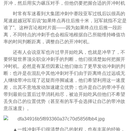
开冲，然后用实力碾压对手，但他仍要把握合适的开冲时机
时常有车迷看到大集团冲刺中赛段亚军过线后以很高的
尾速超越冠军后说“如果终点再往后推十米，冠军就指不定是
谁了”。这种言论相对片面——因为如果终点往后推一段距
离，不同特点的冲刺手也会相应地根据自己所能维持峰值功
率的时间判断距离，调整自己的开冲时机。
还有人会说亚军也许过早开始吃风，也就是冲早了，不
要怀疑世界顶尖职业冲刺手的判断，他们很清楚如何把握开
冲时机。必然是有某些因素让他们做出了更早发动冲刺的判
断：也许是在混乱中其他冲刺对手们由于距离终点过远或无
人继续带冲出现了迟疑而停脚减速，他们希望利用这一速度
差，出其不意地发动加速建立优势；也许是自己的带冲手在
带到最前位置后过早消耗殆尽，被迫开始吃风但他们不希望
丢失自己的位置优势（甚至有的车手会选择让自己的带冲故
意压速度）。
▲一线冲刺手们很清楚自己的射程，也有丰富的经验，