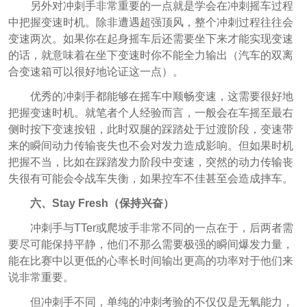
另外对冲刺手非常重要的一点就是学会在冲刺摇车过程
中把握变速时机。除非遭遇超强顶风，整个冲刺过程往往会
变速两次。如果你在起身摇车后还需要坐下来才能实现变速
的话，就意味着在坐下变速时你不能全力输出（汽车的双离
合变速箱可以很好地论证这一点）。
优秀的冲刺手都能够在摇车中顺畅变速，这需要很好地
把握变速时机。就笔者个人经验而言，一般会在车摇至最右
侧时按下变速按钮，此时双腿的踩踏处于过渡阶段，变速带
来的瞬间动力传输丧失也不会对发力造成影响。但如果时机
把握不当，比如在踩踏发力阶段中变速，突然的动力传输丧
失很有可能会令战车失衡，如果控车不佳甚至会造成摔车。
六、Stay Fresh（保持兴奋）
冲刺手与TTer或爬坡手非常不同的一点在于，后两者需
要尽可能保持平静，他们不那么需要极强的瞬间爆发力量，
能在比赛中以更低的心率长时间输出更高的功率对于他们来
说非常重要。
但冲刺手不同，单纯的冲刺考验的不仅仅是无氧能力，