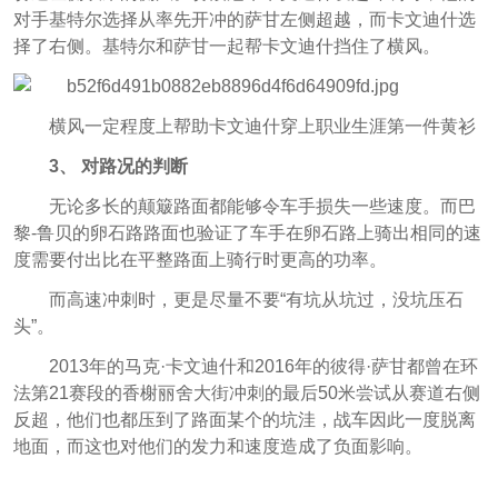
对手基特尔选择从率先开冲的萨甘左侧超越，而卡文迪什选
择了右侧。基特尔和萨甘一起帮
卡文迪什挡住了横风。
横风一定程度上帮助卡文迪什穿上职业生涯第一件黄衫
3、 对路况的判断
无论多长的颠簸路面都能够令车手损失一些速度。而巴
黎-鲁贝的卵石路路面也验证了车手在卵石路上骑出相同的速
度需要付出比在平整路面上骑行时更高的功率。
而高速冲刺时，更是尽量不要“有坑从坑过，没坑压石
头”。
2013年的马克·卡文迪什和2016年的彼得·萨甘都曾在环
法第21赛段的香榭丽舍大街冲刺的最后50米尝试从赛道右侧
反超，他们也都压到了路面某个的坑洼，战车因此一度脱离
地面，而这也对他们的发力和速度造成了负面影响。