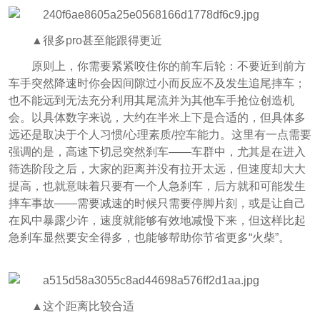
▲很多pro甚至能跟得更近
原则上，你需要紧紧咬住你的前车后轮：不要近到前方
车手突然降速时你会因间隙过小而反应不及发生追尾摔车；
也不能远到无法充分利用其尾流并为其他车手抢位创造机
会。以具体数字来说，大约在半米上下是合适的，但具体多
远还是取决于个人习惯/心理素质/控车能力。这里有一点需要
强调的是，高速下切忌突然刹车——车群中，尤其是在进入
筛选阶段之后，大家的距离并没有拉开太远，但速度却大大
提高，也就意味着只要有一个人急刹车，后方就和可能发生
摔车事故——需要减速的时候只需要停脚片刻，或是让自己
在风中暴露少许，速度就能够有效地减慢下来，但这样比起
急刹车显然要安全得多，也能够帮助你节省更多“火柴”。
▲这个距离比较合适