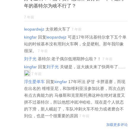
年的基特尔为啥不行了？
7 年前
leopardwjz
太依赖火车了
7 年前
kingfar
回复
leopardwjz
可是17年环法基特尔拿下五个单
站的时候基本没有用到火车啊，全是硬刚。那年我印象
很深。
7 年前
刘子光
基特尔:老子偶尔低潮期肿么啦？！
7 年前
kingfar
回复
刘子光
关键是，这大姨夫来了快两年了......
7 年前
浮生爱单车
回复
kingfar
17年环法 萨甘 卡胖退赛，而现
在出名的 维维亚尼，和加维利亚没参加比赛，而次点的
有点古典能力的 马修斯和克里斯托弗这种在绝对速度又
拼不过基特尔，所以他想冲就冲哈哈。现在是个人状态
的下滑，新人崛起了，车队冲刺火车不给力或者磨合不
到位，也是一个很重要的原因
7 年前
加载更多评论