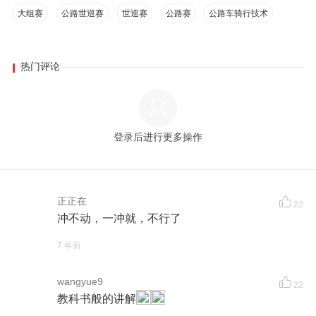
大组赛
公路世巡赛
世巡赛
公路赛
公路车骑行技术
热门评论
登录后进行更多操作
正正在
22
冲不动，一冲就，不行了
7 年前
wangyue9
22
教科书般的讲解