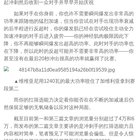
起冲刺然后收割一众对手并早早开始庆祝
如果对手在你身前，你也许不需要瞬间爆发出非常高的
功率来跟随他的猛烈加速，但当你尝试在对手出现功率衰减
的后半程进行反超时，你的爆发肌已经在尝试咬住主动全力
加速冲刺的对手后进入疲劳——你的神经肌肉极限因此下
降，你不再能够瞬间爆发出超高的功率。此时对手的功率也
在下降，所以此时的反超可能并不需要非常高的功率——你
甚至没有在最后20秒冲出很高的功率就赢得了比赛。
▲维维亚尼用1240瓦的最大功率咬住了加维利亚拿到赛
段第二
而你的扛筛选能力决定着你能否在在不断的加减速后仍
然保留足够的无氧储备以应对这种局面。
截至目前第一和第三篇文章的浏览量分别超过了4万和6
万，而发布的第二篇文章主要讲的是冲刺手的扛筛选能力且
内容相对简单，笔者预见了可能浏览量会偏低。但是令人惊