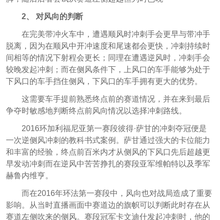
2、 对风向的判断
在完美带冲火车中，遭遇顺风时冲刺手会更早与带冲手
脱离，因为在顺风中开冲速度和尾速都会更快，冲刺持续时
间相等的情况下射程会更长；同理在遭遇逆风时，冲刺手会
较晚发起冲刺；而在侧风条件下，上风口的车手能够为处于
下风口的车手挡住侧风，下风口的车手拥有更大的优势。
这需要车手提前熟悉终点前的赛道情况，并在来到最后
争夺时敏感地判断终点前风向情况以选择冲刺路线。
2016环加利福尼亚第一赛段彼得·萨甘的冲刺夺冠便是
一次逆侧风冲刺的教科书式案例。萨甘通过强大的卡位能力
和丰富的经验，终点前百米内才从侧风的下风口先后超越更
早发动冲刺而在逆风中苦苦挣扎的赛段亚军维帕特以及季军
赫鲁内维亨。
而在2016年环法第一赛段中，风向也对战局造成了重要
影响。从当时直播画面中赛道边的旗帜可以判断此时存在从
赛道左侧吹来的侧风。赛段冠军卡文迪什发起冲刺时，他的