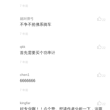
7 年前
就叫弹弓
22
不争不抢佛系骑车
7 年前
qkk
22
首先需要买个功率计
7 年前
chen1
22
6666666
7 年前
kingfar
22
好专业啊！！点个赞。想请作者分析一下，这两