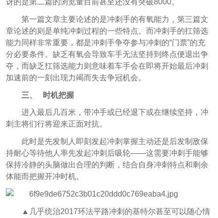
讶的是第二篇的浏览量目前甚至还没有突破8000。
第一篇文章主要论述的是冲刺手的有氧能力，第三篇文
章论述的则是单纯冲刺过程的一些特点。而冲刺手的扛筛选
能力同样非常重要，都是冲刺手争夺参与冲刺的“门票”的充
分必要条件。缺乏有氧会导致车手无法坚持到终点便退出争
夺，而缺乏扛筛选能力则意味着车手会在即将开始最后冲刺
加速前的一刻出现力竭而失去争冠机会。
三、 时机把握
进入最后几百米，带冲手或已经退下或在继续坚持，冲
刺主将们行将迎来正面对抗。
此时是先发制人即刻发起冲刺掌握主动还是后发制敌保
持耐心等待他人率先发起冲刺后吸轮——这需要冲刺手能够
保持冷静的头脑做出合理的判断，结合自身冲刺特点和剩余
体能而把握开冲时机。
▲几乎统治2017环法平路冲刺的基特尔甚至可以随心情