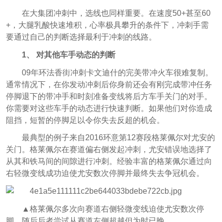
在大集团冲刺中，选线也同样重要。在速度50+甚至60
+，大腿乳酸快速堆积，心率极具攀升的条件下，冲刺手需
要通过自己的判断选择最利于冲刺的线路。
1、 对其他车手动态的判断
09年环法香街冲刺卡文迪什的完美带冲火车很难复制。
通常情况下，在你发动冲刺后你身前还会有刚完成带冲任务
停脚退下的带冲手和时刻准备变线将后方车手关门的对手。
你需要对这些车手的动态进行快速判断。如果他们对你造成
阻挡，短暂的停脚足以令你失去反超的机会。
最典型的例子来自2016环意第12赛段格莱佩尔对尤安的
关门。格莱佩尔在赛道偏右侧发起冲刺，尤安错误地选择了
从其和铁马间的间隙进行冲刺。经验丰富的格莱佩尔通过向
右轻微变线成功迫使尤安数次停脚并最终失去争冠机会。
▲格莱佩尔多次向赛道右侧轻微变线迫使尤安数次停
脚，随后后者尝试从赛道左侧超越但为时已晚