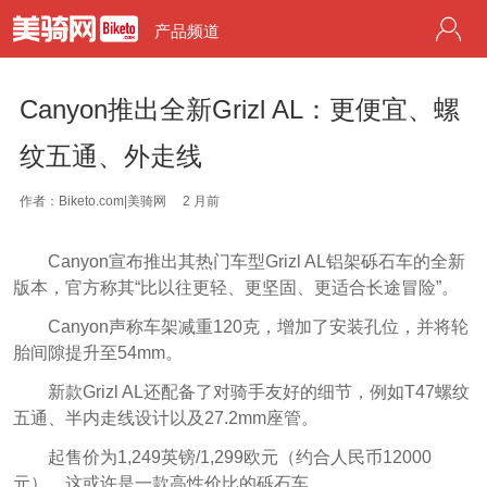
产品频道
Canyon推出全新Grizl AL：更便宜、螺
纹五通、外走线
作者：Biketo.com|美骑网
2 月前
Canyon宣布推出其热门车型Grizl AL铝架砾石车的全新
版本，官方称其“比以往更轻、更坚固、更适合长途冒险”。
Canyon声称车架减重120克，增加了安装孔位，并将轮
胎间隙提升至54mm。
新款Grizl AL还配备了对骑手友好的细节，例如T47螺纹
五通、半内走线设计以及27.2mm座管。
起售价为1,249英镑/1,299欧元（约合人民币12000
元），这或许是一款高性价比的砾石车。