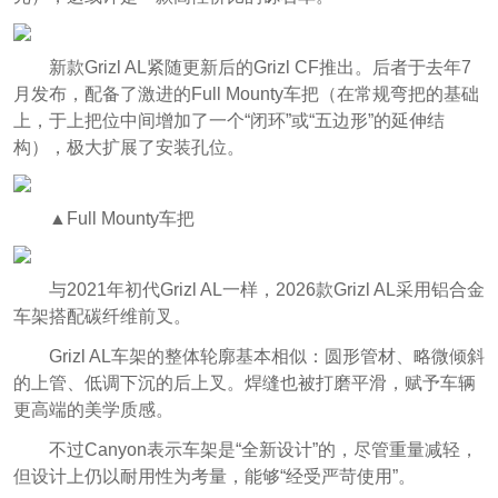
新款Grizl AL紧随更新后的Grizl CF推出。后者于去年7
月发布，配备了激进的Full Mounty车把（在常规弯把的基础
上，于上把位中间增加了一个“闭环”或“五边形”的延伸结
构），极大扩展了安装孔位。
▲Full Mounty车把
与2021年初代Grizl AL一样，2026款Grizl AL采用铝合金
车架搭配碳纤维前叉。
Grizl AL车架的整体轮廓基本相似：圆形管材、略微倾斜
的上管、低调下沉的后上叉。焊缝也被打磨平滑，赋予车辆
更高端的美学质感。
不过Canyon表示车架是“全新设计”的，尽管重量减轻，
但设计上仍以耐用性为考量，能够“经受严苛使用”。