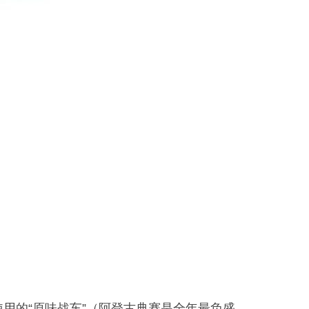
用的“原味战车”（阿登古典赛是全年最负盛