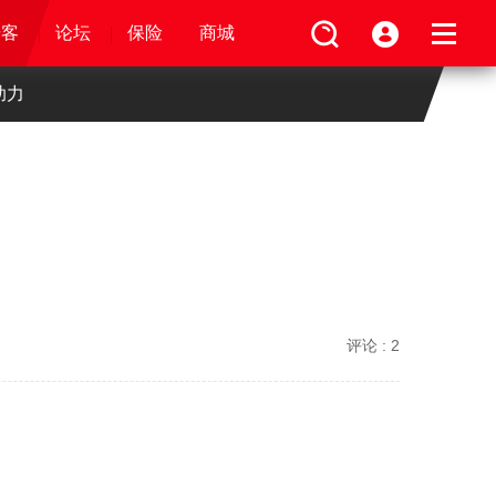
论坛
视频
骑客
骑客
保险
论坛
论坛
论坛
商城
保险
保险
保险
商城
商城
商城
助力
评论 :
2