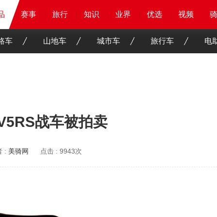
品
品
品
赛事
赛事
赛事
赛事
旅行
旅行
旅行
旅行
知识
知识
知识
知识
业界
业界
业界
业界
优选
优选
优选
优选
骑客
骑客
视频
视频
路车
山地车
城市车
旅行车
电
 V5RS战车被拍卖
 :
美骑网
点击 :
9943次