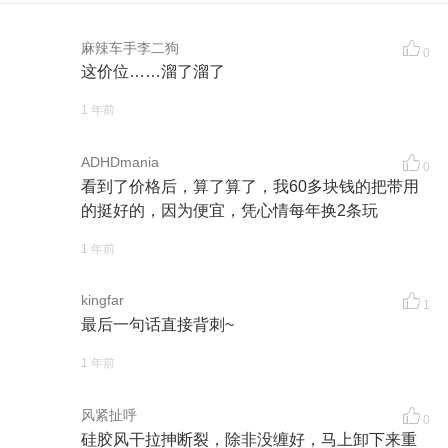
麻辣车手李二狗
0
这价位……溜了溜了
1 年前
ADHDmania
0
看到了价格后，算了算了，我60多块钱的把带用
的挺好的，因为便宜，凭心情每年换2条玩
1 年前
kingfar
1
最后一句话直接背刺~
1 年前
风紧扯呼
0
硅胶风干拉抻断裂，除非没缠好，马上卸下来重