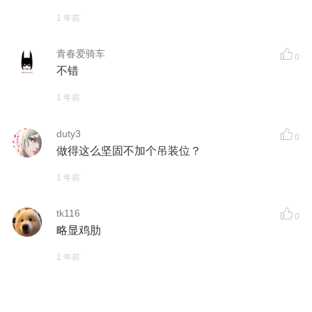
1 年前
青春爱骑车
0
不错
1 年前
duty3
0
做得这么坚固不加个吊装位？
1 年前
tk116
0
略显鸡肋
1 年前