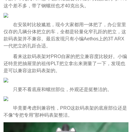
这个差不多，带了钢螺丝也才40克出头。
在安装时比较尴尬，现今大家都用一体把了，办公室里
仅存的几辆分体把立的车，全都是轻量化窄孔距的把立，这
款码表架并不兼容。最后发现只有小编Aethos上的3T ARX
一代把立的孔距合适。
看来这款码表架对PRO自家的把立兼容度比较好。小编
还特意把抽屉里的祖传PLT把立拿出来测量了一下，发现也
是可以兼容这款码表架的。
只要不看底座和螺丝部位，外观还是挺整洁的。
毕竟要考虑到兼容性，PRO这款码表架的底座部位还是
不像“专把专用”那种码表架整洁。