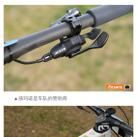
▲禧玛诺是车队的赞助商