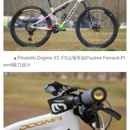
▲Pinarello Dogma XC FS山地车由Pauline Ferrand-Pr
evot操刀设计