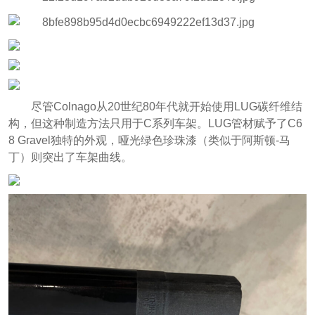
尽管Colnago从20世纪80年代就开始使用LUG碳纤维结
构，但这种制造方法只用于C系列车架。LUG管材赋予了C6
8 Gravel独特的外观，哑光绿色珍珠漆（类似于阿斯顿-马
丁）则突出了车架曲线。