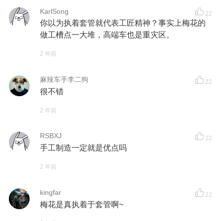
KarlSong
22
你以为执着套管就代表工匠精神？事实上梅花的
做工槽点一大堆，高端车也是重灾区。
2 年前
麻辣车手李二狗
22
很不错
2 年前
RSBXJ
22
手工制造一定就是优点吗
2 年前
kingfar
22
梅花是真执着于套管啊~