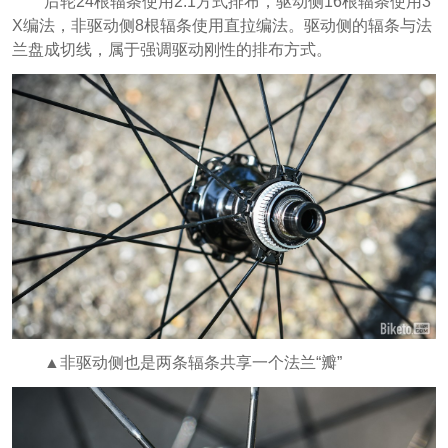
后轮24根辐条使用2:1方式排布，驱动侧16根辐条使用3
X编法，非驱动侧8根辐条使用直拉编法。驱动侧的辐条与法
兰盘成切线，属于强调驱动刚性的排布方式。
▲非驱动侧也是两条辐条共享一个法兰“瓣”