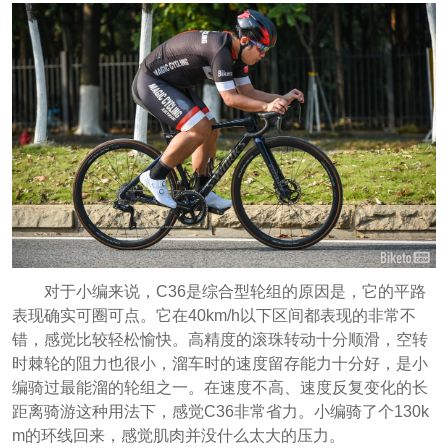
对于小编来说，C36是综合型轮组的原因是，它的平路
表现确实可圈可点。它在40km/h以下区间都表现的非常不
错，感觉比较轻松愉快。高精度的滚珠转动十分顺滑，空转
时棘轮的阻力也很小，溜车时的速度留存能力十分好，是小
编骑过最能溜的轮组之一。在速度不高、速度反复变化的长
距离骑游这种用法下，感觉C36非常省力。小编骑了个130k
m的环线回来，感觉肌肉并没什么太大的压力。