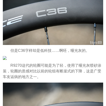
但是C36字样却是低科技……啊呸，哑光灰的。
R9270这代的轮圈可能是为了轻，使用了哑光灰喷砂涂
装，轮圈的质感对比以前的轮组有断崖式的下降，这是广受
车友诟病的地方之一。