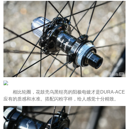
相比轮圈，花鼓壳乌黑锃亮的阳极电镀才是DURA-ACE
应有的质感和水准。搭配闪粉字样，给人感觉十分精致。