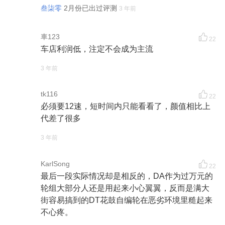
叁柒零
2月份已出过评测
3 年前
車123
22
车店利润低，注定不会成为主流
3 年前
tk116
22
必须要12速，短时间内只能看看了，颜值相比上
代差了很多
3 年前
KarlSong
22
最后一段实际情况却是相反的，DA作为过万元的
轮组大部分人还是用起来小心翼翼，反而是满大
街容易搞到的DT花鼓自编轮在恶劣环境里糙起来
不心疼。