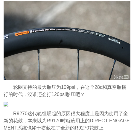
轮圈支持的最大胎压为109psi，在这个28c和真空胎横
行的时代，没谁还会打120psi胎压吧？
R9270这代轮组崛起的原因很大程度上是因为使用了全
新的花鼓，本来以为R9170时就该用上的DIRECT ENGAGE
MENT系统也终于搭载在了全新的R9270花鼓上。