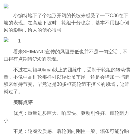
小编特地下了个地形开阔的长坡来感受了一下C36在下
坡的表现。在高速下坡时，轮组十分稳定，基本不用担心侧
风的影响，给人的信心很强。
看来SHIMANO宣传的风阻更低也并不是一句空话，不
由得有点期待C50的表现。
不过在动辄40km/h以上的团练中，受制于轮组的转动惯
量，不像中高框轮那样可以轻松吊车尾，还是会增加一些踏
频来维持节奏。毕竟这是30多框高轮组不擅长的领域，这咱
就过了。
美骑点评
优点：重量进步巨大、响应快、驱动刚性好、棘轮阻力
小
不足：轮圈没质感、后轮侧向刚性一般、辐条可能异响