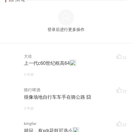
登录后进行更多操作
大佐
22
上一代c60世纪框高64
3 年前
骑行啤酒
22
很像场地自行车车手在骑公路 囧
3 年前
kingfar
22
就问，有xdr花鼓可选么