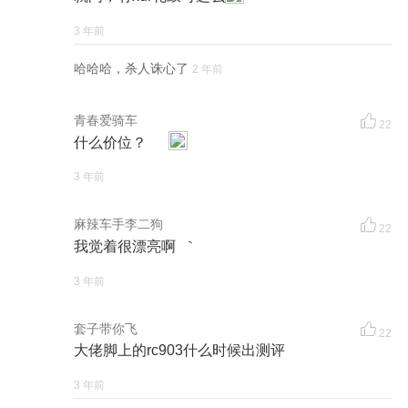
3 年前
哈哈哈，杀人诛心了
2 年前
青春爱骑车
22
什么价位？
3 年前
麻辣车手李二狗
22
我觉着很漂亮啊 ｀
3 年前
套子带你飞
22
大佬脚上的rc903什么时候出测评
3 年前