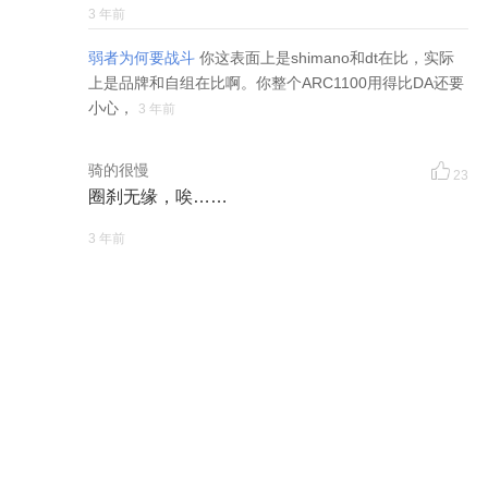
3 年前
弱者为何要战斗
你这表面上是shimano和dt在比，实际
上是品牌和自组在比啊。你整个ARC1100用得比DA还要
小心，
3 年前
骑的很慢
23
圈刹无缘，唉……
3 年前