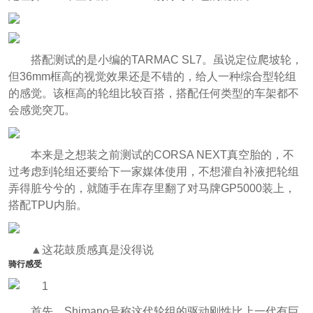
搭配测试的是小编的TARMAC SL7。虽说定位爬坡轮，
但36mm框高的视觉效果还是不错的，给人一种综合型轮组
的感觉。该框高的轮组比较百搭，搭配任何类型的车架都不
会感觉突兀。
本来是之想装之前测试的CORSA NEXT真空胎的，不
过考虑到轮组还要给下一家媒体使用，不想灌自补液把轮组
弄得脏兮兮的，就随手在库存里翻了对马牌GP5000装上，
搭配TPU内胎。
▲这花鼓质感真是没得说
骑行感受
首先，Shimano号称这代轮组的驱动刚性比上一代有巨