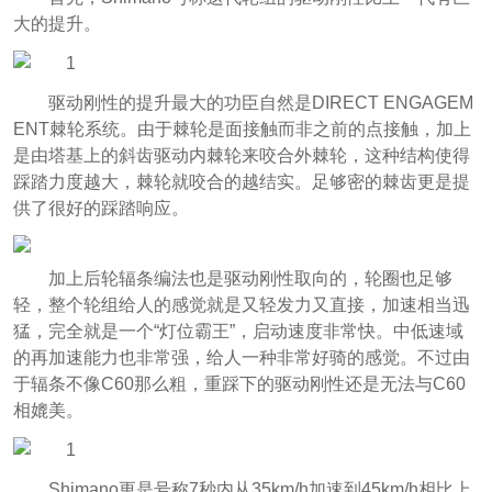
大的提升。
驱动刚性的提升最大的功臣自然是DIRECT ENGAGEM
ENT棘轮系统。由于棘轮是面接触而非之前的点接触，加上
是由塔基上的斜齿驱动内棘轮来咬合外棘轮，这种结构使得
踩踏力度越大，棘轮就咬合的越结实。足够密的棘齿更是提
供了很好的踩踏响应。
加上后轮辐条编法也是驱动刚性取向的，轮圈也足够
轻，整个轮组给人的感觉就是又轻发力又直接，加速相当迅
猛，完全就是一个“灯位霸王”，启动速度非常快。中低速域
的再加速能力也非常强，给人一种非常好骑的感觉。不过由
于辐条不像C60那么粗，重踩下的驱动刚性还是无法与C60
相媲美。
Shimano更是号称7秒内从35km/h加速到45km/h相比上