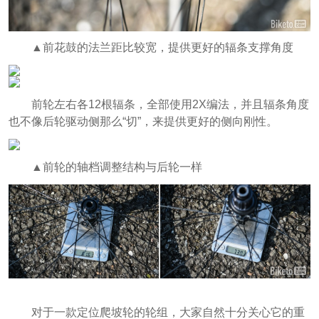
▲前花鼓的法兰距比较宽，提供更好的辐条支撑角度
前轮左右各12根辐条，全部使用2X编法，并且辐条角度
也不像后轮驱动侧那么“切”，来提供更好的侧向刚性。
▲前轮的轴档调整结构与后轮一样
对于一款定位爬坡轮的轮组，大家自然十分关心它的重