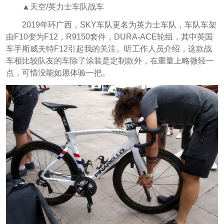
▲天空/英力士车队战车
2019年环广西，SKY车队更名为英力士车队，车队车架
由F10变为F12，R9150套件，DURA-ACE轮组，其中英国
车手斯威夫特F12引起我的关注。听工作人员介绍，这款战
车相比较队友的车除了涂装是定制款外，在重量上略微轻一
点，可惜没能如愿体验一把。