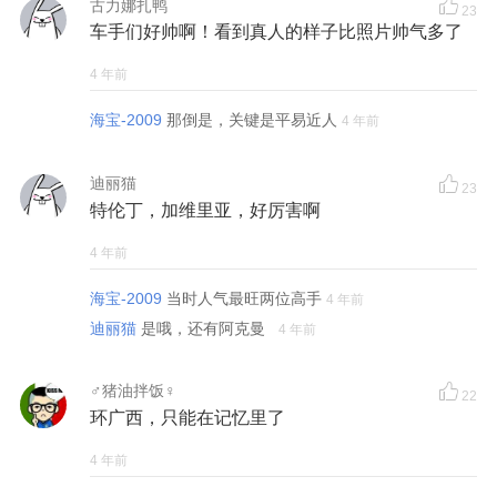
古力娜扎鸭
23
车手们好帅啊！看到真人的样子比照片帅气多了
4 年前
海宝-2009
那倒是，关键是平易近人
4 年前
迪丽猫
23
特伦丁，加维里亚，好厉害啊
4 年前
海宝-2009
当时人气最旺两位高手
4 年前
迪丽猫
是哦，还有阿克曼
4 年前
♂猪油拌饭♀
22
环广西，只能在记忆里了
4 年前