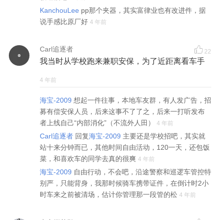
KanchouLee
pp那个夹器，其实富律业也有改进件，据
说手感比原厂好
4 年前
Carl追逐者
22
我当时从学校跑来兼职安保，为了近距离看车手
4 年前
海宝-2009
想起一件往事，本地车友群，有人发广告，招
募有偿安保人员，后来这事不了了之，后来一打听发布
者上线自己“内部消化”（不流外人田）
4 年前
Carl追逐者
回复
海宝-2009
主要还是学校招吧，其实就
站十来分钟而已，其他时间自由活动，120一天，还包饭
菜，和喜欢车的同学去真的很爽
4 年前
海宝-2009
自由行动，不会吧，沿途警察和巡逻车管控特
别严，只能背身，我那时候骑车携带证件，在倒计时2小
时车来之前被清场，估计你管理那一段管的松
4 年前