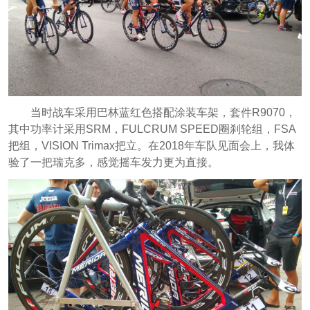
当时战车采用巴林蓝红色搭配涂装车架，套件R9070，
其中功率计采用SRM，FULCRUM SPEED圈刹轮组，FSA
把组，VISION Trimax把立。在2018年车队见面会上，我体
验了一把瑞克多，感觉摇车发力更为直接。