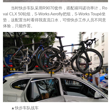
当时快步车队采用R9070套件，搭配禧玛诺功率计，Ro
val CLX 50轮组，S-Works Aerofly把组，S-Works Toupé坐
垫，这配置当时看得我直流口水，可惜快步工作人员不同意
体验，只能作罢。
▲快步车队战车