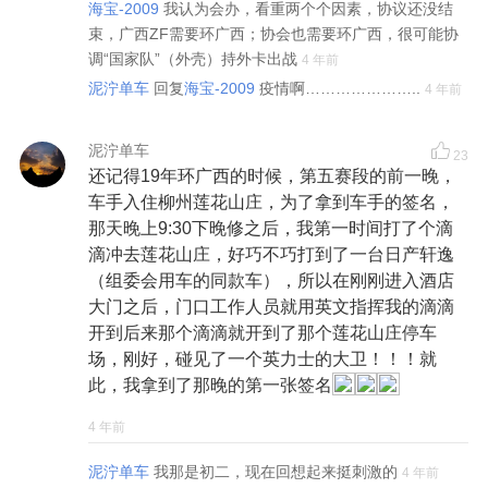
海宝-2009
我认为会办，看重两个个因素，协议还没结
束，广西ZF需要环广西；协会也需要环广西，很可能协
调“国家队”（外壳）持外卡出战
4 年前
泥泞单车
回复
海宝-2009
疫情啊…………………..
4 年前
泥泞单车
23
还记得19年环广西的时候，第五赛段的前一晚，
车手入住柳州莲花山庄，为了拿到车手的签名，
那天晚上9:30下晚修之后，我第一时间打了个滴
滴冲去莲花山庄，好巧不巧打到了一台日产轩逸
（组委会用车的同款车），所以在刚刚进入酒店
大门之后，门口工作人员就用英文指挥我的滴滴
开到后来那个滴滴就开到了那个莲花山庄停车
场，刚好，碰见了一个英力士的大卫！！！就
此，我拿到了那晚的第一张签名
4 年前
泥泞单车
我那是初二，现在回想起来挺刺激的
4 年前