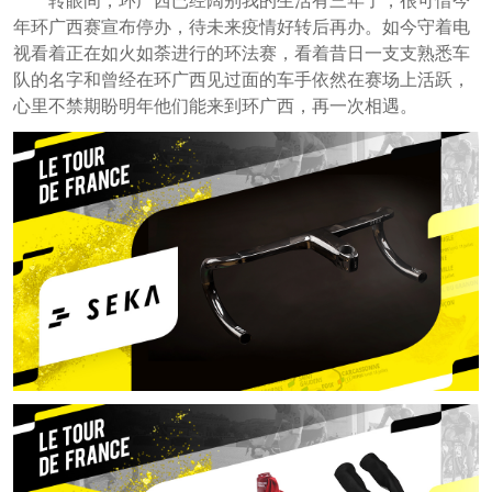
转眼间，环广西已经阔别我的生活有三年了，很可惜今
年环广西赛宣布停办，待未来疫情好转后再办。如今守着电
视看着正在如火如荼进行的环法赛，看着昔日一支支熟悉车
队的名字和曾经在环广西见过面的车手依然在赛场上活跃，
心里不禁期盼明年他们能来到环广西，再一次相遇。