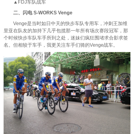
▲FDJ车队战车
二、闪电 S-WORKS Venge
Venge是当时如日中天的快步车队专用车，冲刺王加维
里亚在队友的加持下几乎包揽那一年所有场次赛段冠军，那
个时候快步车队车手所到之处，迷妹们疯狂围堵求合影求签
名。但相较于车手，我更关注车手们骑的Venge战车。