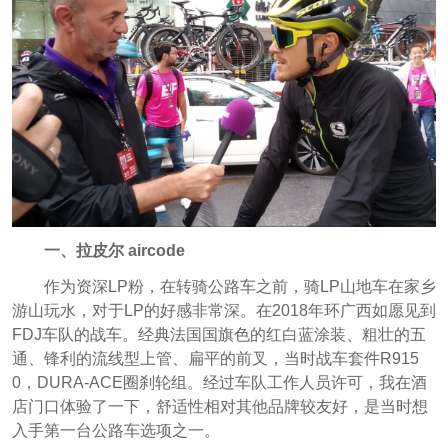
一、拉皮尔 aircode
作为资深LP粉，在转骑公路车之前，骑LP山地车在家乡
游山玩水，对于LP的好感非常深。在2018年环广西如愿见到
FDJ车队的战车。经典法国国旗色的红白蓝涂装、粗壮的五
通、锋利的流线型上管、扁平的前叉，当时战车套件R915
0，DURA-ACE圈刹轮组。经过车队工作人员许可，我在酒
店门口体验了一下，舒适性相对其他品牌较友好，是当时想
入手第一台公路车选项之一。