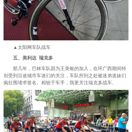
▲太阳网车队战车
五、美利达 瑞克多
那几年，巴林车队因为王美银的加入，在环广西期间特
别受到沿途城市车迷们的关注，车队所到之处被迷弟迷妹们
疯狂围堵求签名。相较于车手，我更关注瑞克多战车。