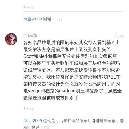
4 年前
海宝-2009
谢谢
4 年前
(ˊˋ)秋霞
22
各知名品牌最后的圈刹车架其实可以看到基本上
最终解决方案是前叉和后上叉双孔直装夹器，
Scott和Merida那种五通处装后刹的其实很麻烦，
可以在图里车头看到刹车线加装了块银色的禧玛
诺线管调节器。不加那玩意拆后轮根本不能松紧
增宽夹器。我比较奇怪是捷安特那种PROPEL车
架附带夹器的设计为什么就没什么品牌用，的闪
电venge和崔克的madone明显搞复杂了，虽然全
隐藏走线但被叫成技师杀手
4 年前
海宝-2009
这倒是，后来代理品牌车店引进这些车架，老
板吐槽过
4 年前