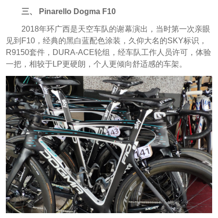
三、 Pinarello Dogma F10
2018年环广西是天空车队的谢幕演出，当时第一次亲眼
见到F10，经典的黑白蓝配色涂装，久仰大名的SKY标识，
R9150套件，DURA-ACE轮组，经车队工作人员许可，体验
一把，相较于LP更硬朗，个人更倾向舒适感的车架。