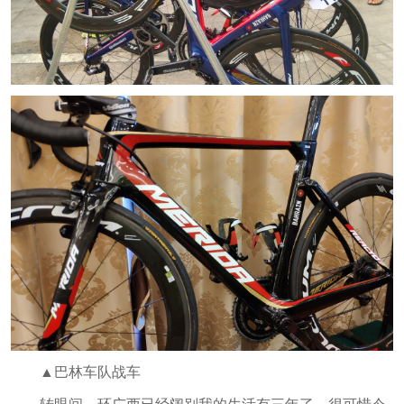
▲巴林车队战车