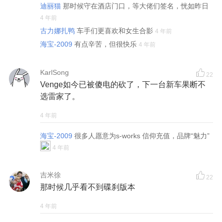
迪丽猫
那时候守在酒店门口，等大佬们签名，恍如昨日
4 年前
古力娜扎鸭
车手们更喜欢和女生合影
4 年前
海宝-2009
有点辛苦，但很快乐
4 年前
KarlSong
22
Venge如今已被傻电的砍了，下一台新车果断不
选雷家了。
4 年前
海宝-2009
很多人愿意为s-works 信仰充值，品牌“魅力”
4 年前
吉米徐
22
那时候几乎看不到碟刹版本
4 年前