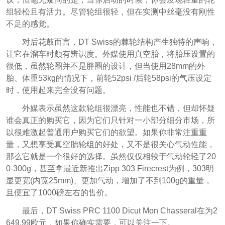
组轻松且有活力。尽管轮组很轻，但在实测中丝毫没有刚性
不足的感觉。
对后花鼓而言，DT Swiss的棘轮结构产生独特的声响，
让它在溜车时颇有辨识度。外媒使用真空胎，将胎压设置的
很低，虽然轮圈并不是胖圈的设计，但当使用28mm的外
胎、体重53kg的情况下，前轮52psi /后轮58psi的气压设定
时，使用起来完全没有问题。
外媒表示虽然这款轮组很漂亮，性能也不错，但却怀疑
谁会真正的购买它，因为它们只针对一小部分细分市场，所
以很难激起普通用户购买它们的欲望。如果你非常注重重
量，又想享受真空胎轮组的好处，又不是很关心气动性能，
那么它就是一个很好的选择。虽然仅仅相较于气动轮轻了20
0-300g，甚至拿最近新推出Zipp 303 Firecrest为例，303明
显更宽(内宽25mm)、更加气动，增加了不到100g的重量，
且便宜了1000磅左右的售价。
最后，DT Swiss PRC 1100 Dicut Mon Chasseral在为2
649.99欧元，如果你确实需要，可以关注一下。