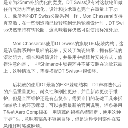
是专为25mm外胎优化的宽度。DT Swiss没有对这款轮组做
任何气动方面的优化，设计和技术重点完全在重量上下功
夫。像所有的DT Swiss公路系列一样，Mon Chasseral支持
真空胎，在一些制造商已经转移到无钩轮圈设计时，DT Swi
ss仍然坚持有钩轮圈，这意味着你仍然可以使用标准外胎。
Mon Chasserals使用DT Swiss的旗舰180花鼓内构，这
是该品牌系列中最轻的花鼓，安装了陶瓷轴承，拥有极低的
滚动阻力。细长和极简设计，并采用中锁碟片安装方式，值
得注意的是，一些Shimano中锁锁环并不能安装在这款花鼓
上，这种情况下，需要搭配DT Swiss中锁锁环。
后花鼓的使用DT最新的EXP棘轮结构，DT声称迭代后
的产品重量更轻、耐久性和刚性更好，并且新款更便于维
护。但是全面维护还是有点复杂，需要专门的花键工具来拆
卸轴承上的环形螺母，可以参照最新的官网说明。辐条采用
T头的Aero Comp辐条，用隐藏的铝福条帽固定，使用这种
非标T头，意味着辐条不容易自转，但是这种专用部件在紧
急维修时略嫌麻烦。