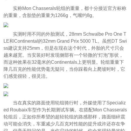
实称Mon Chasserals轮组的重量，都十分接近官方标称
的重量，含胎垫的重量为1266g，气嘴约8g。
实测时用不同的外胎测试，28mm Schwalbe Pro One T
LE和Continental的32mm Grand Prix 5000 TL。虽然DT Swi
ss建议支持25mm，但是在现在这个时代，外胎的尺寸只会
越来越宽。当安装好时发现侧部有一个轻微的“灯泡”形状，
而这种效果在32毫米的Continentals上更明显。轮组重量下
降几百克的性能优势毫无疑问，当你踩着向上爬坡时时，它
们感觉很轻，很灵活。
当在真实的路面使用轮组骑行时，外媒使用了Specializ
ed Roubaix车型作为长期测试车辆。在搭配Mon Chasserals
轮组后，正如你所希望的超轻轮组的路感那样，路面细碎震
动可能会消失，车重减少几百克对性能的提升或许还存在争
议，但毫无疑问的是，当你启动的时候，你会发现轻量的轮