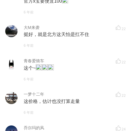
官方x宝要便宜100
6 年前
大M来袭
22
挺好，就是北方这天怕是扛不住
6 年前
青春爱骑车
22
这个~
6 年前
一梦十二年
22
这价格，估计也没打算走量
6 年前
乔尔玛的风
24