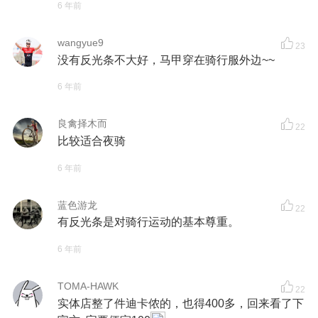
6 年前
wangyue9
23
没有反光条不大好，马甲穿在骑行服外边~~
6 年前
良禽择木而
22
比较适合夜骑
6 年前
蓝色游龙
22
有反光条是对骑行运动的基本尊重。
6 年前
TOMA-HAWK
22
实体店整了件迪卡侬的，也得400多，回来看了下