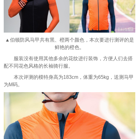
▲伯顿防风马甲共有黑、橙两个颜色，本次要进行测评的是
鲜艳的橙色。
服装没有使用其他多余的花纹进行装饰，方便人们去搭
配不同花色风格的长袖骑行服。
本次评测的模特身高为183cm，体重为65kg，送测马甲
为M码。