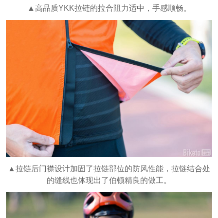
▲高品质YKK拉链的拉合阻力适中，手感顺畅。
▲拉链后门襟设计加固了拉链部位的防风性能，拉链结合处
的缝线也体现出了伯顿精良的做工。