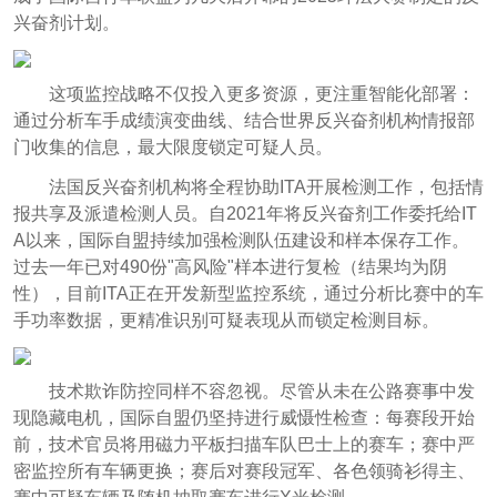
兴奋剂计划。
这项监控战略不仅投入更多资源，更注重智能化部署：
通过分析车手成绩演变曲线、结合世界反兴奋剂机构情报部
门收集的信息，最大限度锁定可疑人员。
法国反兴奋剂机构将全程协助ITA开展检测工作，包括情
报共享及派遣检测人员。自2021年将反兴奋剂工作委托给IT
A以来，国际自盟持续加强检测队伍建设和样本保存工作。
过去一年已对490份"高风险"样本进行复检（结果均为阴
性），目前ITA正在开发新型监控系统，通过分析比赛中的车
手功率数据，更精准识别可疑表现从而锁定检测目标。
技术欺诈防控同样不容忽视。尽管从未在公路赛事中发
现隐藏电机，国际自盟仍坚持进行威慑性检查：每赛段开始
前，技术官员将用磁力平板扫描车队巴士上的赛车；赛中严
密监控所有车辆更换；赛后对赛段冠军、各色领骑衫得主、