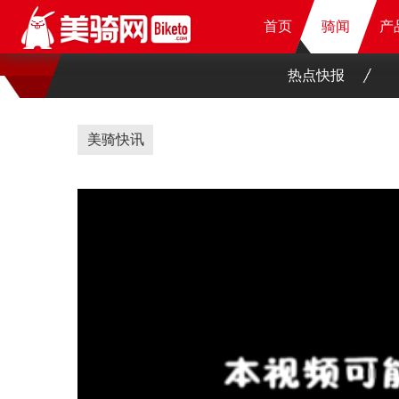
首页
首页
首页
骑闻
骑闻
骑闻
产
产
产
产
热点快报
美骑快讯