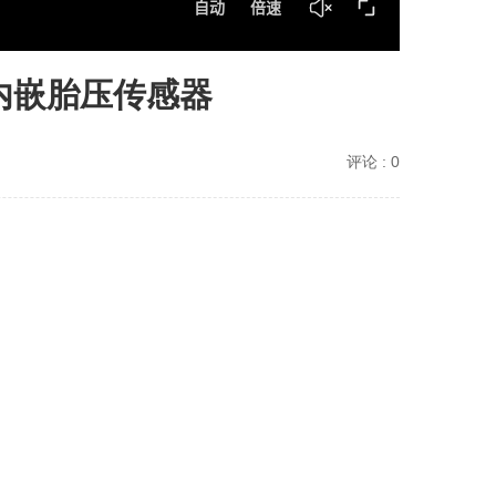
圈内嵌胎压传感器
评论 :
0