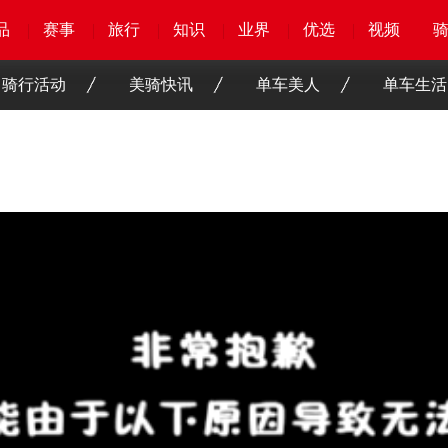
品
品
品
品
赛事
赛事
赛事
赛事
旅行
旅行
旅行
旅行
知识
知识
知识
知识
业界
业界
业界
业界
优选
优选
优选
优选
骑客
骑客
视频
视频
骑行活动
美骑快讯
单车美人
单车生活