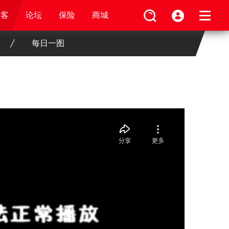
论坛
视频
骑客
骑客
保险
论坛
论坛
论坛
商城
保险
保险
保险
商城
商城
商城
每日一图