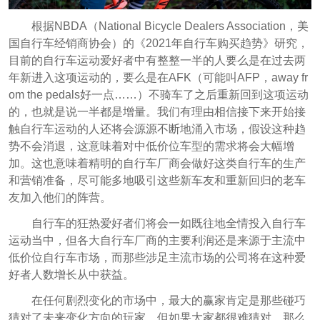
根据NBDA（National Bicycle Dealers Association，美
国自行车经销商协会）的《2021年自行车购买趋势》研究，
目前的自行车运动爱好者中有整整一半的人要么是在过去两
年新进入这项运动的，要么是在AFK（可能叫AFP，away fr
om the pedals好一点……）不骑车了之后重新回到这项运动
的，也就是说一半都是增量。我们有理由相信接下来开始接
触自行车运动的人还将会源源不断地涌入市场，假设这种趋
势不会消退，这意味着对中低价位车型的需求将会大幅增
加。这也意味着精明的自行车厂商会做好这类自行车的生产
和营销准备，尽可能多地吸引这些新车友和重新回归的老车
友加入他们的阵营。
自行车的狂热爱好者们将会一如既往地全情投入自行车
运动当中，但各大自行车厂商的主要利润还是来源于
主流中
低价位自行车市场，而那些涉足主流市场的公司将在这种爱
好者人数增长从中获益。
在任何剧烈变化的市场中，最大的赢家肯定是那些碰巧
猜对了未来变化方向的玩家。但如果大家都很难猜对，那么