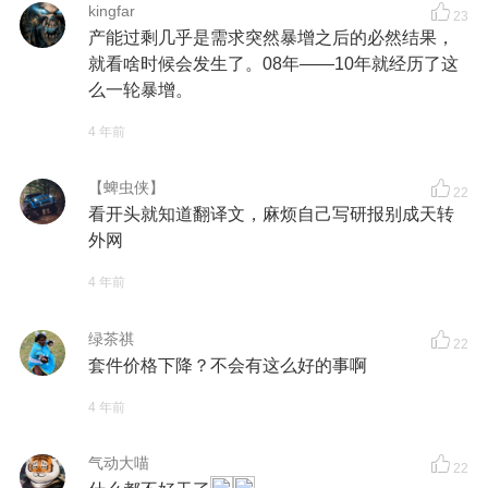
kingfar
23
产能过剩几乎是需求突然暴增之后的必然结果，
就看啥时候会发生了。08年——10年就经历了这
么一轮暴增。
4 年前
【蜱虫侠】
22
看开头就知道翻译文，麻烦自己写研报别成天转
外网
4 年前
绿茶祺
22
套件价格下降？不会有这么好的事啊
4 年前
气动大喵
22