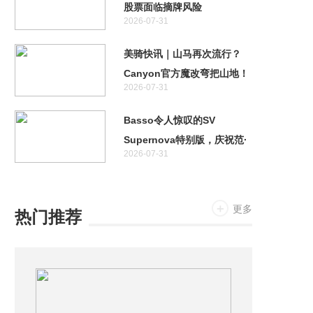
股票面临摘牌风险
2026-07-31
美骑快讯｜山马再次流行？
Canyon官方魔改弯把山地！
2026-07-31
特斯拉首款两轮车居然不是电
助力！
Basso令人惊叹的SV
Supernova特别版，庆祝范·
2026-07-31
阿维马特奥运金牌十周年
更多
热门推荐