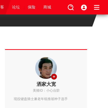
论坛
视频
骑客
骑客
保险
论坛
论坛
论坛
商城
保险
保险
保险
商城
商城
商城
洒家大宽
美骑ID：小心台阶
现役键盘骑士兼老年组推坡种子选手