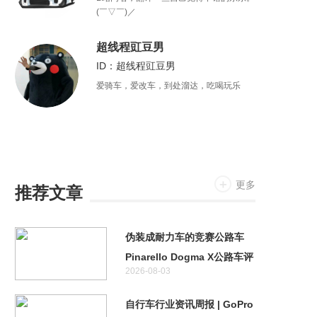
(￣▽￣)／
超线程豇豆男
ID：超线程豇豆男
爱骑车，爱改车，到处溜达，吃喝玩乐
更多
推荐文章
伪装成耐力车的竞赛公路车
Pinarello Dogma X公路车评
2026-08-03
测
自行车行业资讯周报 | GoPro