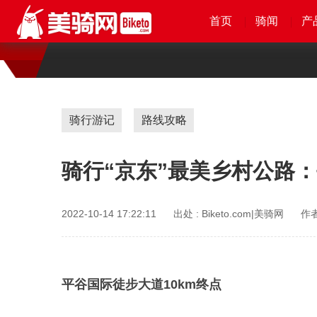
首页
首页
首页
首页
骑闻
骑闻
骑闻
骑闻
产
产
产
产
骑行游记
路线攻略
骑行“京东”最美乡村公路
2022-10-14 17:22:11
出处 :
Biketo.com|美骑网
作者
平谷国际徒步大道10km终点