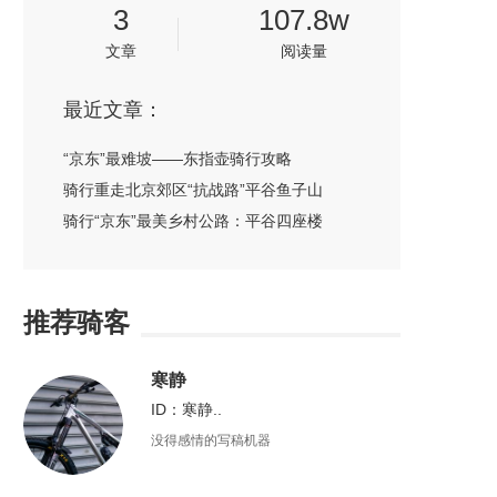
3
107.8w
文章
阅读量
最近文章：
“京东”最难坡——东指壶骑行攻略
骑行重走北京郊区“抗战路”平谷鱼子山
骑行“京东”最美乡村公路：平谷四座楼
推荐骑客
寒静
ID：寒静..
没得感情的写稿机器