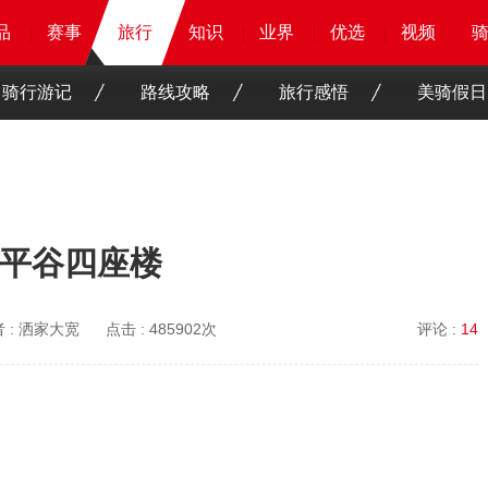
品
品
品
品
赛事
赛事
赛事
旅行
旅行
旅行
知识
知识
知识
知识
业界
业界
业界
业界
优选
优选
优选
优选
骑客
骑客
视频
视频
骑行游记
路线攻略
旅行感悟
美骑假日
：平谷四座楼
 :
洒家大宽
点击 :
485902次
评论 :
14