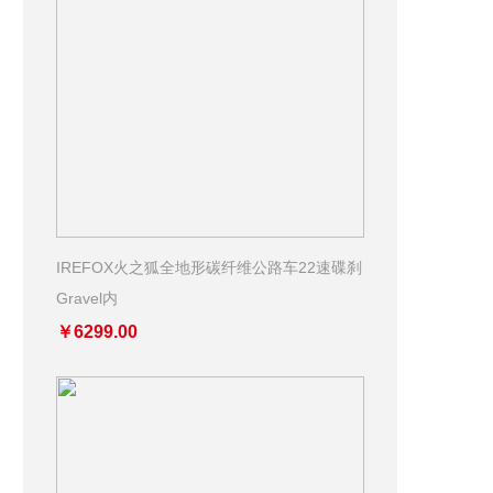
IREFOX火之狐全地形碳纤维公路车22速碟刹
Gravel内
￥6299.00