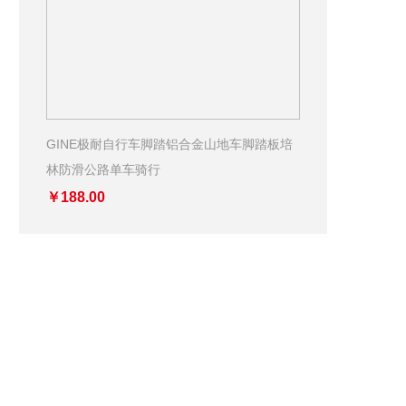
GINE极耐自行车脚踏铝合金山地车脚踏板培
林防滑公路单车骑行
￥188.00