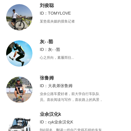
刘俊聪
ID：TOMYLOVE
某垫底央媒的摸鱼记者
灰- -豁
ID：灰- -豁
心之所向，素履而往...
张鲁姆
ID：大表弟张鲁姆
业余公路车爱好者，前大学自行车队队
员。喜欢阅读与写作，喜欢路上的风景，
也喜欢自由的心灵
业余汉化k
ID：cyk业余汉化K
B站同名，翻译一些自己觉得不错的东东。