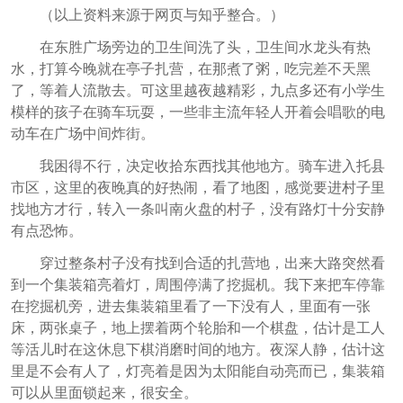
（以上资料来源于网页与知乎整合。）
在东胜广场旁边的卫生间洗了头，卫生间水龙头有热
水，打算今晚就在亭子扎营，在那煮了粥，吃完差不天黑
了，等着人流散去。可这里越夜越精彩，九点多还有小学生
模样的孩子在骑车玩耍，一些非主流年轻人开着会唱歌的电
动车在广场中间炸街。
我困得不行，决定收拾东西找其他地方。骑车进入托县
市区，这里的夜晚真的好热闹，看了地图，感觉要进村子里
找地方才行，转入一条叫南火盘的村子，没有路灯十分安静
有点恐怖。
穿过整条村子没有找到合适的扎营地，出来大路突然看
到一个集装箱亮着灯，周围停满了挖掘机。我下来把车停靠
在挖掘机旁，进去集装箱里看了一下没有人，里面有一张
床，两张桌子，地上摆着两个轮胎和一个棋盘，估计是工人
等活儿时在这休息下棋消磨时间的地方。夜深人静，估计这
里是不会有人了，灯亮着是因为太阳能自动亮而已，集装箱
可以从里面锁起来，很安全。