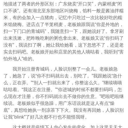
地描述了两者的外形区别：广东烧卖“开口笑”，内蒙稍麦“闭
口不谈”。还有湖北至东部地区叫烧梅，馅料一般是酱油拌糯
米，有的会加入一点猪肉，记忆中只吃过一次比较好吃的糯
米馅烧梅。进店点了半笼稍麦，老板娘跟我说“你是外地的，
扫一下门口的青城码”，我随意扫一下，跟她说好了。拿牙刷
出来洗漱，把昨晚吃剩的粥也拿出来。老板娘又说“你扫码了
没有”，我说扫了啊，她让我给她看，这下忽悠不了，还是老
实去扫码吧。老板娘开始和店里的其他人嘀咕着，我听到“害
怕外地人”啥的。
我开始注册青城码，人脸识别整了一会儿。老板娘急
了，她急了，说“你不扫码就出去，别吃了。”我跟她说“急什
么，正在弄。”“别人一扫就出来了，你整这么久。”继续嘀嘀
咕咕着。“我这正在注册。”“你进城的时候不都要扫码吗，怎
么现在才注册，你不扫码就出去不做你的生意。”吧啦吧啦继
续说。老板娘似乎很急躁，用广东话说就是这人有点“燥
底”，真想给她执一剂凉茶下下火。我没有再回她，人脸识别
让我"blink”了好几次都不行也不能怪我呀。
这大概就是疫情下人内心发生的变化，加上这里天天大