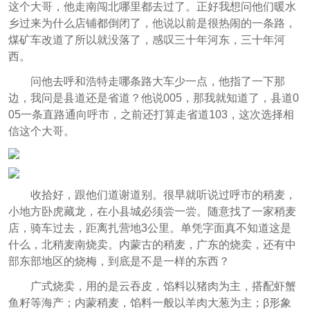
这个大哥，他走南闯北哪里都去过了。正好我想问他们暖水
乡过来为什么店铺都倒闭了，他说以前是很热闹的一条路，
煤矿车改道了所以就没落了，感叹三十年河东，三十年河
西。
问他去呼和浩特走哪条路大车少一点，他指了一下那
边，我问是县道还是省道？他说005，那我就知道了，县道0
05一条直路通向呼市，之前还打算走省道103，这次选择相
信这个大哥。
收拾好，跟他们道谢道别。很早就听说过呼市的稍麦，
小地方卧虎藏龙，在小县城必须尝一尝。随意找了一家稍麦
店，骑车过去，距离扎营地3公里。单凭字面真不知道这是
什么，北稍麦南烧卖。内蒙古的稍麦，广东的烧卖，还有中
部东部地区的烧梅，到底是不是一样的东西？
广式烧卖，用的是云吞皮，馅料以猪肉为主，搭配虾蟹
鱼籽等海产；内蒙稍麦，馅料一般以羊肉大葱为主；β形象