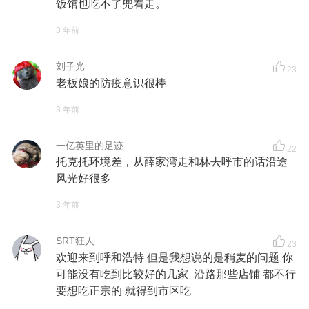
饭馆也吃不了兜着走。
3 年前
刘子光
23
老板娘的防疫意识很棒
3 年前
一亿英里的足迹
22
托克托环境差，从薛家湾走和林去呼市的话沿途
风光好很多
3 年前
SRT狂人
23
欢迎来到呼和浩特 但是我想说的是稍麦的问题 你
可能没有吃到比较好的几家 沿路那些店铺 都不行
要想吃正宗的 就得到市区吃