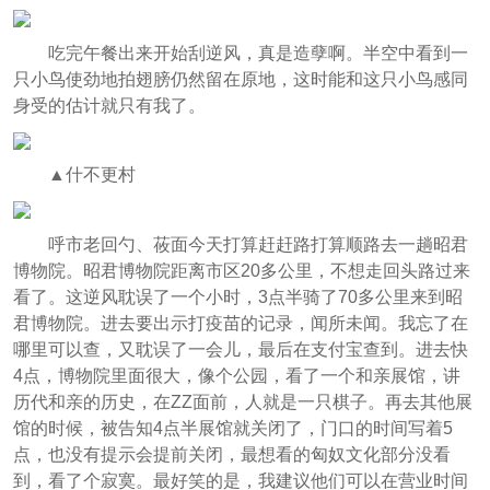
吃完午餐出来开始刮逆风，真是造孽啊。半空中看到一
只小鸟使劲地拍翅膀仍然留在原地，这时能和这只小鸟感同
身受的估计就只有我了。
▲什不更村
呼市老回勺、莜面今天打算赶赶路打算顺路去一趟昭君
博物院。昭君博物院距离市区20多公里，不想走回头路过来
看了。这逆风耽误了一个小时，3点半骑了70多公里来到昭
君博物院。进去要出示打疫苗的记录，闻所未闻。我忘了在
哪里可以查，又耽误了一会儿，最后在支付宝查到。进去快
4点，博物院里面很大，像个公园，看了一个和亲展馆，讲
历代和亲的历史，在ZZ面前，人就是一只棋子。再去其他展
馆的时候，被告知4点半展馆就关闭了，门口的时间写着5
点，也没有提示会提前关闭，最想看的匈奴文化部分没看
到，看了个寂寞。最好笑的是，我建议他们可以在营业时间