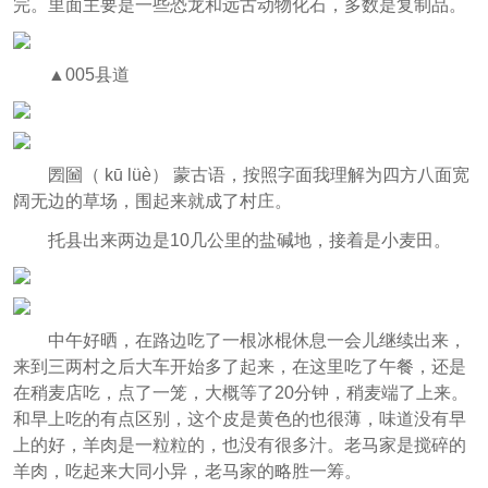
完。里面主要是一些恐龙和远古动物化石，多数是复制品。
▲005县道
圐圙（ kū lüè） 蒙古语，按照字面我理解为四方八面宽
阔无边的草场，围起来就成了村庄。
托县出来两边是10几公里的盐碱地，接着是小麦田。
中午好晒，在路边吃了一根冰棍休息一会儿继续出来，
来到三两村之后大车开始多了起来，在这里吃了午餐，还是
在稍麦店吃，点了一笼，大概等了20分钟，稍麦端了上来。
和早上吃的有点区别，这个皮是黄色的也很薄，味道没有早
上的好，羊肉是一粒粒的，也没有很多汁。老马家是搅碎的
羊肉，吃起来大同小异，老马家的略胜一筹。