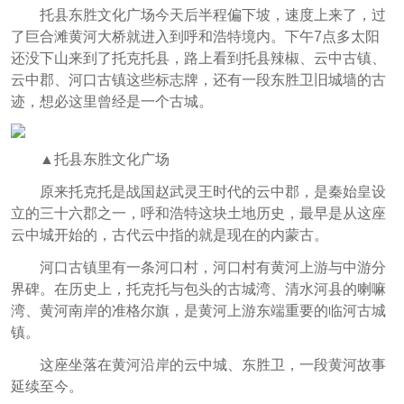
托县东胜文化广场今天后半程偏下坡，速度上来了，过
了巨合滩黄河大桥就进入到呼和浩特境内。下午7点多太阳
还没下山来到了托克托县，路上看到托县辣椒、云中古镇、
云中郡、河口古镇这些标志牌，还有一段东胜卫旧城墙的古
迹，想必这里曾经是一个古城。
▲托县东胜文化广场
原来托克托是战国赵武灵王时代的云中郡，是秦始皇设
立的三十六郡之一，呼和浩特这块土地历史，最早是从这座
云中城开始的，古代云中指的就是现在的内蒙古。
河口古镇里有一条河口村，河口村有黄河上游与中游分
界碑。在历史上，托克托与包头的古城湾、清水河县的喇嘛
湾、黄河南岸的准格尔旗，是黄河上游东端重要的临河古城
镇。
这座坐落在黄河沿岸的云中城、东胜卫，一段黄河故事
延续至今。