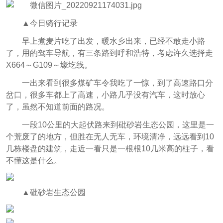
▲今日骑行记录
早上煮麦片吃了出发，暖水乡出来，已经不敢走小路
了，用的驾车导航，有三条路到呼和浩特，考虑许久选择走
X664～G109～壕圪线。
一出来看到很多煤矿车令我吃了一惊，到了高速路口分
岔口，很多车都上了高速，小路几乎没有汽车，这时放心
了，虽然不知道前面的路况。
一段10公里的大起伏路来到砒砂岩生态公园，这里是一
个荒废了的地方，但胜在无人无车，环境清净，远远看到10
几栋楼盘的建筑，走近一看只是一根根10几米高的柱子，看
不懂这是什么。
▲砒砂岩生态公园