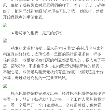
风，像极了我被风吹时骂骂咧咧的样子。整了一会儿，码整
好了，把绿码怼到她眼前说“现在可以了吧”，她说行，然后
开始做我点的半笼稍麦。
▲老马家的稍麦，是真的好吃
稍麦的来源和演变，原来是“捎带着卖”😂托县老马家的
稍麦真的好好吃，皮薄馅香，里面的汤汁跟灌汤包一样多，
很鲜很甜。老板娘说她们家的稍麦都是现包的，客人点了再
蒸，蒸8分钟，不多也不少，在内蒙想吃到最新鲜的稍麦，
不能心急。即便老马稍麦老板娘有点“燥底”，但我还是十分
推荐，走过路过托县的一定要来试试。
托克托博物馆吃完稍麦出来，经过托克托博物馆顺便进
去看一下，登记了扫码就可以进去，一个工作人员带着我过
去，看一个展厅开一个门然后锁上，全程跟着我，尴尬看