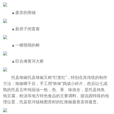
▲废弃的商铺
▲新房子闲置着
▲一棵萌萌的树
▲巨合滩黄河大桥
托县辣椒托县辣椒又称“灯笼红”，特别在其传统的制作
方法：辣椒晒干后，手工用“铁钵”捣成小碎片，然后以七成
熟的托县五申纯葫油一炝，色、香、味俱全，是托县炖鱼、
炖豆腐、粉汤等地方特色食品的主要调料。据说因特殊的地
理位置，托县双河镇格图营村的红辣椒最香卖得最贵。