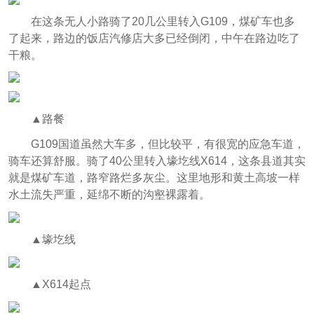
在这条无人小路骑了20几公里转入G109，煤矿车也多
了起来，路边的饭店汽修店大多已经倒闭，中午在路边吃了
干粮。
▲路餐
G109国道虽然大车多，但比较平，有很宽的应急车道，
骑车还算舒服。骑了40公里转入壕圪线X614，这条县道其实
就是煤矿车道，路窄路烂多灰尘。这里地形和黄土高坡一样
水土流失严重，延绵不断的沟壑裸露着。
▲壕圪线
▲X614起点