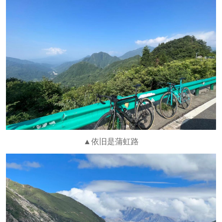
▲依旧是蒲虹路