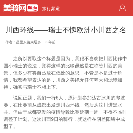
旅行频道
川西环线——瑞士不愧欧洲小川西之名
作者：昌里东路康塔多
3 年前
之所以要取这个标题是因为，我很不喜欢把川西比作中
国小瑞士的说法，觉得这样的比喻虽然是在称赞川西的美
景，但多少有将自己放在低处的意思，不管是不是过于矫
情，我都希望表达的是，川西之美绝无任何夸大和滤镜加
持，确实与瑞士不相上下。
说回正题，我们一行6人，原计划参加达古冰川的爬坡
赛，在比赛前从成都出发走川西环线，然后从汶川进黑水
县。但由于成都突发的疫情导致比赛延期一周，不得不临时
调整了计划。这次川西9日的骑行，就这样在阴差阳错中成
型了。