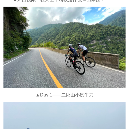
▲Day 1——二郎山小试牛刀