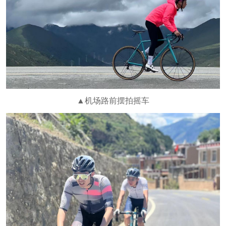
▲机场路前摆拍摇车