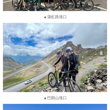
▲蒲虹路垭口
▲巴朗山垭口