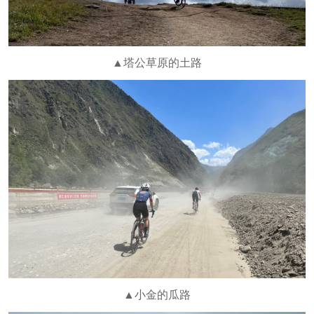
▲塔公草原的土路
▲小金的瓜路