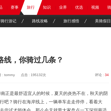
品
品
品
品
赛事
赛事
赛事
旅行
旅行
旅行
知识
知识
知识
知识
业界
业界
业界
业界
优选
优选
优选
优选
骑客
骑客
视频
视频
骑行游记
路线攻略
旅行感悟
美骑假日
路线，你骑过几条？
 :
tommy
点击 :
195132次
评论 :
34
是华南正是最舒适宜人的时候，夏天的炎热不在，秋天的阴
行吧？骑行在海岸线上，一辆单车走走停停，看着大
去尝试才能体会，那么今天就带大家盘点一下深圳最适