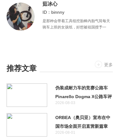
茹冰心
ID：binnny
是那种会带着工具组挖胎棒内胎气筒每天
骑车上班的女孩纸，好想被祖国授予一
个“美丽的单车通勤大使”称号啊。我还有一
个时常来不及更的公众号“刷街走啊
（shuajiezoua）”，没啥粉丝希望你可以
关注我。
更多
推荐文章
伪装成耐力车的竞赛公路车
Pinarello Dogma X公路车评
2026-08-03
测
ORBEA（奥贝亚）宣布在中
国市场全面开启直营新篇章
2026-08-01