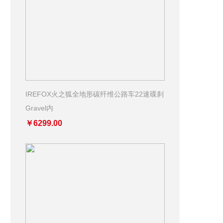
IREFOX火之狐全地形碳纤维公路车22速碟刹
Gravel内
￥6299.00