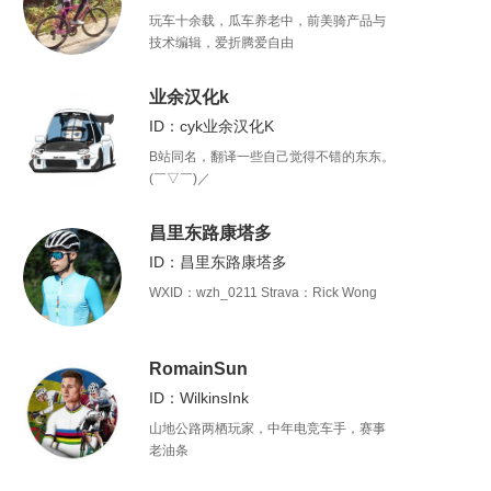
玩车十余载，瓜车养老中，前美骑产品与
技术编辑，爱折腾爱自由
业余汉化k
ID：cyk业余汉化K
B站同名，翻译一些自己觉得不错的东东。
(￣▽￣)／
昌里东路康塔多
ID：昌里东路康塔多
WXID：wzh_0211 Strava：Rick Wong
RomainSun
ID：WilkinsInk
山地公路两栖玩家，中年电竞车手，赛事
老油条