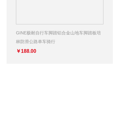
GINE极耐自行车脚踏铝合金山地车脚踏板培
林防滑公路单车骑行
￥188.00