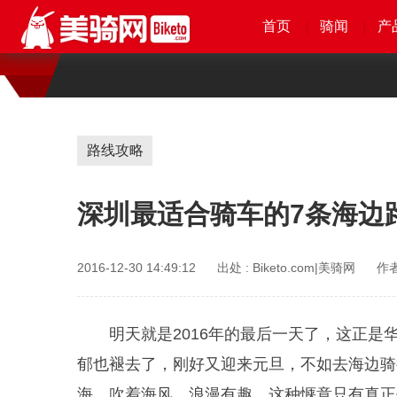
首页
首页
首页
首页
骑闻
骑闻
骑闻
骑闻
产
产
产
产
路线攻略
深圳最适合骑车的7条海边
2016-12-30 14:49:12
出处 :
Biketo.com|美骑网
作者
明天就是2016年的最后一天了，这正
郁也褪去了，刚好又迎来元旦，不如去海边骑
海，吹着海风，浪漫有趣，这种惬意只有真正