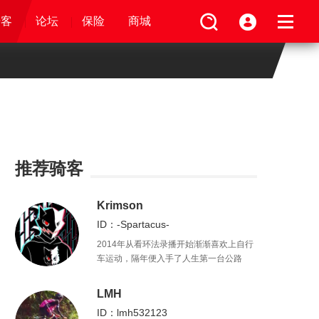
论坛
视频
骑客
骑客
保险
论坛
论坛
论坛
商城
保险
保险
保险
商城
商城
商城
推荐骑客
Krimson
ID：-Spartacus-
2014年从看环法录播开始渐渐喜欢上自行
车运动，隔年便入手了人生第一台公路
车，闲暇时写写赛报，因此结识不少好
友。虽然心知不能成为一名车手，但还是
LMH
会努力做一条不会在“休闲骑”中被随意拉爆
ID：lmh532123
的咸鱼。