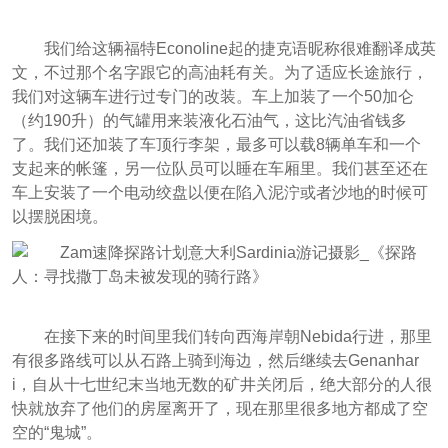
我们给这辆福特Econoline起的捷克语昵称很难翻译成英
文，不过那个名字跟它的高油耗有关。为了适应长途旅行，
我们对这辆车进行过专门的改装。车上加装了一个50加仑
（约190升）的气罐用来装液化石油气，这比汽油省钱多
了。我们还加装了车顶行李架，最多可以载8辆单车和一个
支起来的帐篷，另一位队员可以睡在车厢里。我们甚至还在
车上安装了一个电动绞盘以便在陷入泥泞或者沙地的时候可
以摆脱困境。
在接下来的时间里我们转向西海岸朝Nebida行进，那里
有很多路线可以从石路上骑到海边，然后继续去Genanhar
i，自从十七世纪末当地无数的矿井关闭后，绝大部分的人很
快就放弃了他们的房屋离开了，现在那里很多地方都成了空
空的“鬼城”。