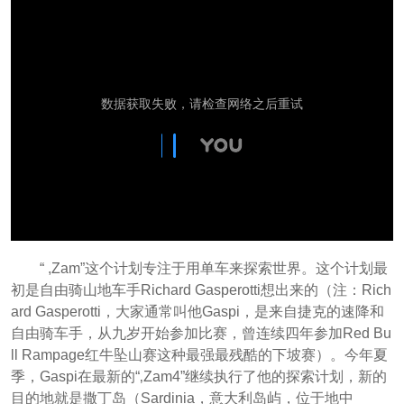
“ ,Zam”这个计划专注于用单车来探索世界。这个计划最
初是自由骑山地车手Richard Gasperotti想出来的（注：Rich
ard Gasperotti，大家通常叫他Gaspi，是来自捷克的速降和
自由骑车手，从九岁开始参加比赛，曾连续四年参加Red Bu
ll Rampage红牛坠山赛这种最强最残酷的下坡赛）。今年夏
季，Gaspi在最新的“‚Zam4”继续执行了他的探索计划，新的
目的地就是撒丁岛（Sardinia，意大利岛屿，位于地中