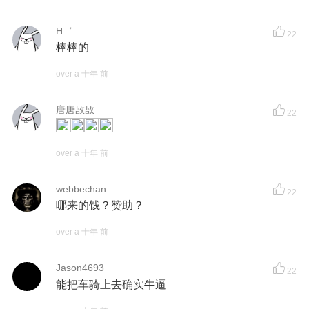
H゛
22
棒棒的
over a 十年 前
唐唐敔敔
22
over a 十年 前
webbechan
22
哪来的钱？赞助？
over a 十年 前
Jason4693
22
能把车骑上去确实牛逼