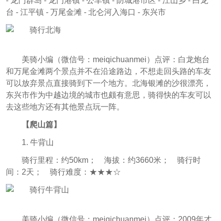
- 龙门群岛 - 龙门港镇 - 公车镇 - 防城港市区 - 江山乡 - 白龙
台 - 江平镇 - 万尾金滩 - 北仑河入海口 - 东兴市
美骑小编（微信号：meiqichuanmei
）点评：
白龙炮台
和万尾金滩两个景点并不在沿途路边，不想走回头路的车友
可以放弃景点直接骑到下一个地方。北海银滩的沙很漂亮，
东兴市作为中越边境的城市也颇有意思，骑得快的车友可以
去这些地方还有其他景点玩一阵。
【爬山篇】
1. 牛背山
骑行里程：约50km； 海拔：约3660米； 骑行时
间：2天； 骑行难度：★★★☆
美骑小编（微信号：meiqichuanmei
）点评：
2009年才