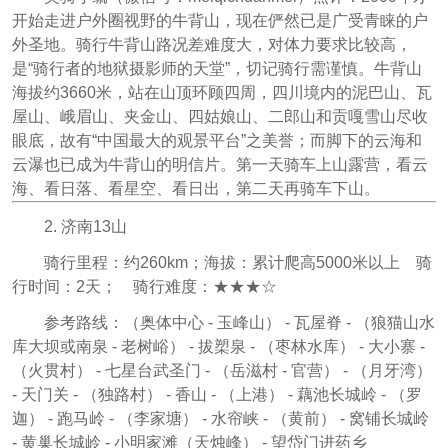
开始走进户外圈视野的牛背山，现在俨然已是广受青睐的户
外圣地。骑行牛背山路况差难度大，对体力要求比较高，
是“骑行者的地狱摄影师的天堂”，切记骑行需谨慎。牛背山
海拔约3660米，站在山顶环顾四周，四川境内的泥巴山、瓦
屋山、峨眉山、夹金山、四姑娘山、二郎山和贡嘎雪山尽收
眼底，故有“中国最大的观景平台”之美誉；而脚下的云海和
云瀑也已成为牛背山的明信片。第一天骑车上山露营，看云
海、看日落、看星空、看日出，第二天再骑车下山。
2. 济南13山
骑行里程：约260km；海拔：累计爬高5000米以上 骑
行时间：2天； 骑行难度：★★★☆
参考路线：（奥体中心 - 玉峰山） - 瓦屋脊 - （狼猫山水
库大坝或南泉 - 老树峪） - 拔槊泉 - （枣林水库） - 大小寨 -
（火贯村） - 七星台武圣门 - （岳滋村 - 官营） - （月牙湾）
- 天门关 - （独路村） - 香山 - （上港） - 藕池长城岭 - （罗
迦） - 跑马岭 - （李家塘） - 水帘峡 - （黄前） - 窝铺长城岭
- 黄巢长城岭 - 小明家滩（天烛峰） - 望岱门进药乡