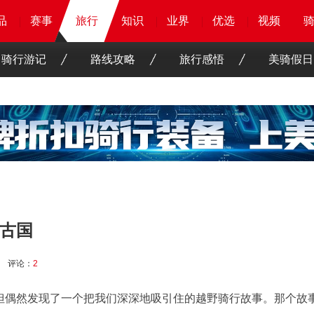
品
品
品
品
赛事
赛事
赛事
旅行
旅行
旅行
知识
知识
知识
知识
业界
业界
业界
业界
优选
优选
优选
优选
骑客
骑客
视频
视频
骑行游记
路线攻略
旅行感悟
美骑假日
古国
评论：
2
然发现了一个把我们深深地吸引住的越野骑行故事。那个故事就是An