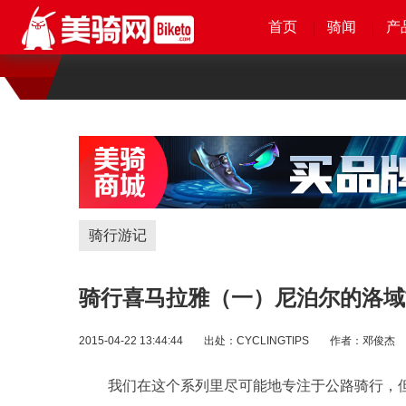
首页
首页
首页
首页
骑闻
骑闻
骑闻
骑闻
产
产
产
产
骑行游记
骑行喜马拉雅（一）尼泊尔的洛域
2015-04-22 13:44:44
出处：
CYCLINGTIPS
作者：邓俊杰
我们在这个系列里尽可能地专注于公路骑行，但偶