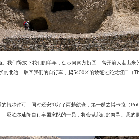
。我们得放下我们的单车，徒步向南方折回，离开前人走出来的
环线的北边，取回我们的自行车，爬5400米的坡翻过陀龙垭口（Th
所需的特殊许可，同时还安排好了两趟航班，第一趟去博卡拉（Po
am），尼泊尔速降自行车国家队的一员，将会做我们的向导。我的