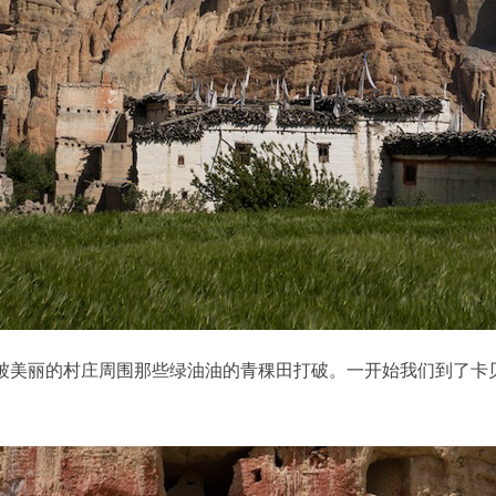
美丽的村庄周围那些绿油油的青稞田打破。一开始我们到了卡贝尼（K