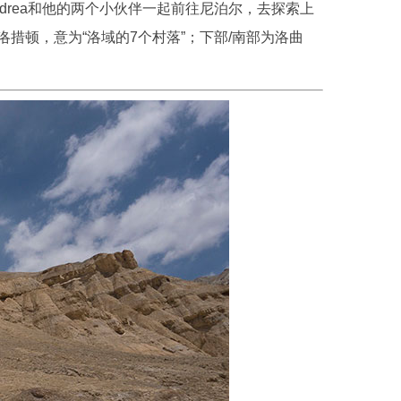
drea和他的两个小伙伴一起前往尼泊尔，去探索上
洛措顿，意为“洛域的7个村落”；下部/南部为洛曲