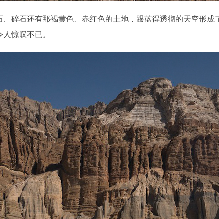
石、碎石还有那褐黄色、赤红色的土地，跟蓝得透彻的天空形成
令人惊叹不已。