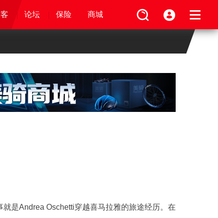
论坛
视频
骑客
骑客
保险
论坛
论坛
论坛
商城
保险
保险
保险
商城
商城
商城
drea Oschetti穿越喜马拉雅的旅途经历。在