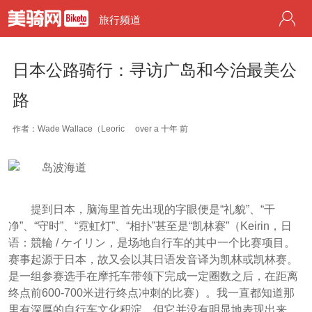
旅行频道
日本公路骑行：寻访广岛和今治最美公
路
作者：Wade Wallace（Leoric
over a 十年 前
提到日本，脑海里首先出现的字眼便是“礼貌”、“干
净”、“守时”、“霓虹灯”、“相扑”甚至是“凯林赛”（Keirin，日
语：競輪 / ケイリン，是场地自行车的其中一个比赛项目。
赛事起源于日本，故又会以其日语发音译为凯林或凯林赛。
是一组参赛选手在摩托车带领下完成一定圈数之后，在距离
终点前600-700米进行终点冲刺的比赛）。我一直都知道那
里有深厚的自行车文化积淀，但它并没有明显地表现出来。