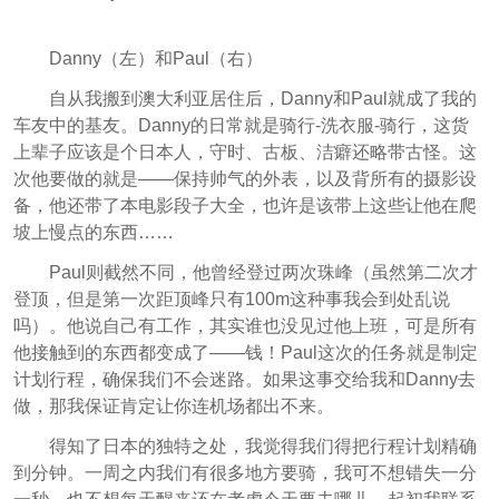
Danny（左）和Paul（右）
自从我搬到澳大利亚居住后，Danny和Paul就成了我的
车友中的基友。Danny的日常就是骑行-洗衣服-骑行，这货
上辈子应该是个日本人，守时、古板、洁癖还略带古怪。这
次他要做的就是——保持帅气的外表，以及背所有的摄影设
备，他还带了本电影段子大全，也许是该带上这些让他在爬
坡上慢点的东西……
Paul则截然不同，他曾经登过两次珠峰（虽然第二次才
登顶，但是第一次距顶峰只有100m这种事我会到处乱说
吗）。他说自己有工作，其实谁也没见过他上班，可是所有
他接触到的东西都变成了——钱！Paul这次的任务就是制定
计划行程，确保我们不会迷路。如果这事交给我和Danny去
做，那我保证肯定让你连机场都出不来。
得知了日本的独特之处，我觉得我们得把行程计划精确
到分钟。一周之内我们有很多地方要骑，我可不想错失一分