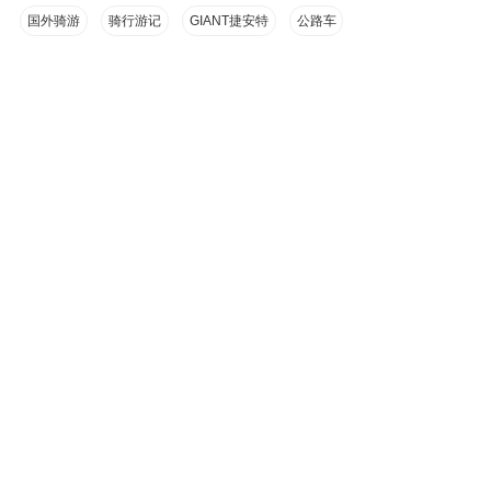
国外骑游
骑行游记
GIANT捷安特
公路车
热门评论
登录后进行更多操作
yanshi
23
真是非常干净整洁。
over a 十年 前
Luffy
25
好漂亮的乡间景色，为什么中国就很难找到这样
的！