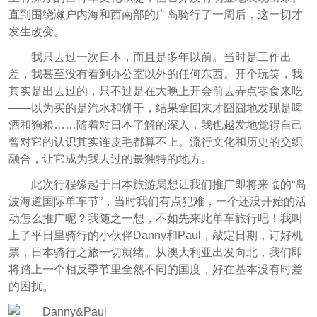
直到围绕濑户内海和西南部的广岛骑行了一周后，这一切才
发生改变。
我只去过一次日本，而且是多年以前。当时是工作出
差，我甚至没有看到办公室以外的任何东西。开个玩笑，我
其实是出去过的，只不过是在大晚上开会前去弄点零食来吃
——以为买的是汽水和饼干，结果拿回来才囧囧地发现是啤
酒和狗粮……随着对日本了解的深入，我也越发地觉得自己
曾对它的认识其实连皮毛都算不上。流行文化和历史的交织
融合，让它成为我去过的最独特的地方。
此次行程缘起于日本旅游局想让我们推广即将来临的“岛
波海道国际单车节”，当时我们有点犯难，一个还没开始的活
动怎么推广呢？我随之一想，不如先来此单车旅行吧！我叫
上了平日里骑行的小伙伴Danny和Paul，敲定日期，订好机
票，日本骑行之旅一切就绪。从澳大利亚出发向北，我们即
将踏上一个相反季节里全然不同的国度，好在基本没有时差
的困扰。