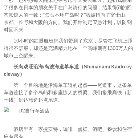
一秒，也不想每天醒来还在考虑今天要去哪儿。起初我联系
了很多在日本的朋友关于在广岛骑行的问题，结果得到的回
答却惊人的一致：“怎么不环广岛呢？”我被指向了富士山、
京都、长野和大阪的方向。我们开始制定应急计划，以防到
时回不来。
10小时的红眼航班把我们带到了东京，尽管在飞机上睡
得很不舒服，却还是充满精力地在一个高峰期有1300万人的
城市上空醒来。
长岛戏旺沿海/岛波海道单车道（Shimanami Kaido cy
cleway）
第一个目的地是沿海单车道的起点——尾道市，这条单
车道连接了多个岛屿和多座惊人的桥梁。我们搭乘高铁（新
干线）到达旅途起点尾道。
酒店里有一家捷安特，咖啡、蛋糕、酒吧、餐饮和住宿
应有尽有