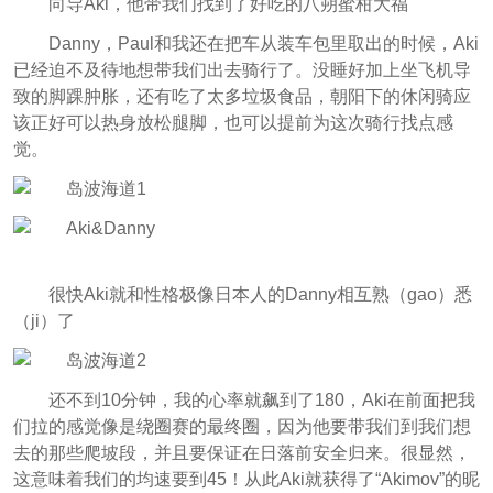
向导Aki，他带我们找到了好吃的八朔蜜柑大福
Danny，Paul和我还在把车从装车包里取出的时候，Aki
已经迫不及待地想带我们出去骑行了。没睡好加上坐飞机导
致的脚踝肿胀，还有吃了太多垃圾食品，朝阳下的休闲骑应
该正好可以热身放松腿脚，也可以提前为这次骑行找点感
觉。
很快Aki就和性格极像日本人的Danny相互熟（gao）悉
（ji）了
还不到10分钟，我的心率就飙到了180，Aki在前面把我
们拉的感觉像是绕圈赛的最终圈，因为他要带我们到我们想
去的那些爬坡段，并且要保证在日落前安全归来。很显然，
这意味着我们的均速要到45！从此Aki就获得了“Akimov”的昵