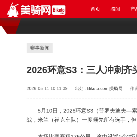
首页
首页
首页
首页
骑闻
骑闻
骑闻
骑闻
产
产
产
赛事新闻
2026环意S3：三人冲刺
2026-05-11 10:11:09
出处 :
Biketo.com|美骑网
作者
5月10日，2026环意S3（普罗夫迪
战，米兰（崔克车队）一度领先所有选手，但
本场比赛赛程175公里，途中设置1个