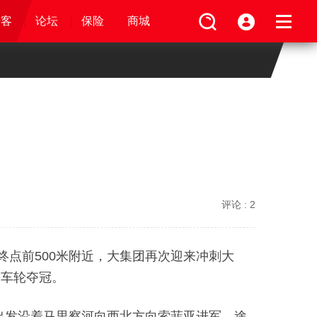
论坛
视频
骑客
骑客
保险
论坛
论坛
论坛
商城
保险
保险
保险
商城
商城
商城
评论 :
2
至终点前500米附近，大集团再次迎来冲刺大
个车轮夺冠。
迪出发沿着马里察河向西北方向索菲亚进军，途