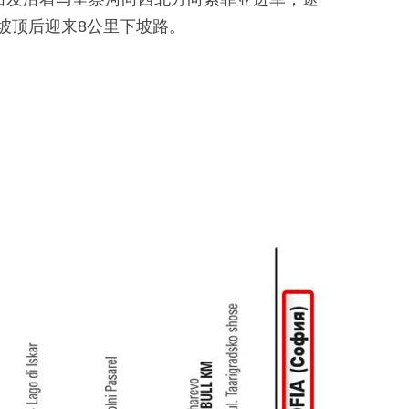
过坡顶后迎来8公里下坡路。