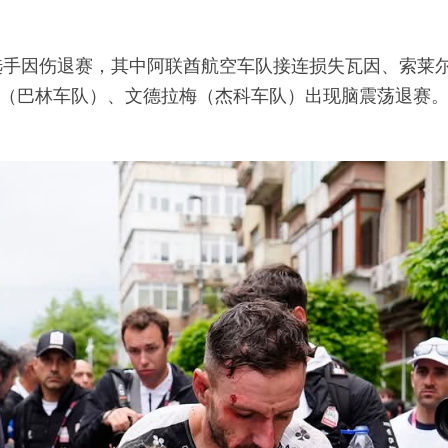
选手因伤退赛，其中阿联酋航空车队接连损失瓦因、索莱尔
（巴林车队）、文德拉梅（杰科车队）出现脑震荡退赛