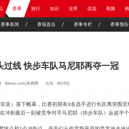
品
品
品
赛事
赛事
赛事
旅行
旅行
旅行
旅行
知识
知识
知识
知识
业界
业界
业界
业界
优选
优选
优选
优选
骑客
骑客
视频
视频
赛事新闻
赛场直击
赛事专栏
赛事预告
齐头过线 快步车队马尼耶再夺一冠
 :
Biketo.com|美骑网
点击 :
9829次
夫—索菲亚）落下帷幕，比赛初期有3名选手进行长距离突围
在冲刺最后一刻被竞争对手马尼耶（快步车队）反超半
2级爬坡点和1个冲刺点，选手们从色雷斯平原的普罗迪夫