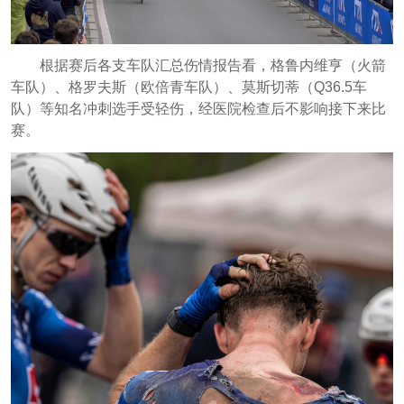
根据赛后各支车队汇总伤情报告看，格鲁内维亨（火箭
车队）、格罗夫斯（欧倍青车队）、莫斯切蒂（Q36.5车
队）等知名冲刺选手受轻伤，经医院检查后不影响接下来比
赛。