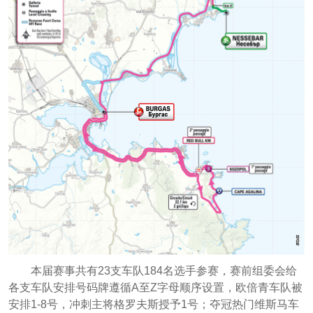
本届赛事共有23支车队184名选手参赛，赛前组委会给
各支车队安排号码牌遵循A至Z字母顺序设置，欧倍青车队被
安排1-8号，冲刺主将格罗夫斯授予1号；夺冠热门维斯马车