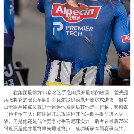
在集团最前方10多名选手之间展开最后的较量，首先是
兵微将寡的崔克车队副将瓦尔沙伊德展开燃尽式进攻，但是
由于距离终点位置过于遥远他被身后其他选手超越，安德森
（迪卡侬车队）随即展开总攻逼迫其他冲刺手提前进入决
战。但是他还是低估竞争对手马尼耶实力，后者在最后75米
附近反超他并最终率先通过终点，成功斩获本届赛事首胜。