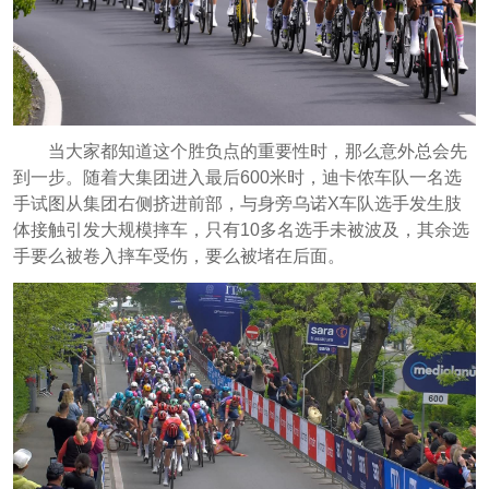
当大家都知道这个胜负点的重要性时，那么意外总会先
到一步。随着大集团进入最后600米时，迪卡侬车队一名选
手试图从集团右侧挤进前部，与身旁乌诺X车队选手发生肢
体接触引发大规模摔车，只有10多名选手未被波及，其余选
手要么被卷入摔车受伤，要么被堵在后面。