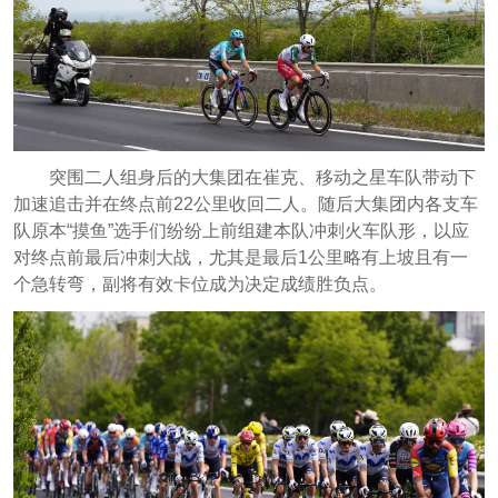
突围二人组身后的大集团在崔克、移动之星车队带动下
加速追击并在终点前22公里收回二人。随后大集团内各支车
队原本“摸鱼”选手们纷纷上前组建本队冲刺火车队形，以应
对终点前最后冲刺大战，尤其是最后1公里略有上坡且有一
个急转弯，副将有效卡位成为决定成绩胜负点。