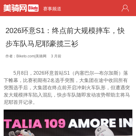
赛事频道
2026环意S1：终点前大规模摔车，快
步车队马尼耶豪揽三衫
作者：Biketo.com|美骑网
3 月前
5月8日，2026环意首站S1（内塞巴尔—布尔加斯）落
下帷幕，比赛初期有2名选手突围，大集团在途中收回所有
突围选手后，大集团在终点前开启冲刺火车队形，但遭遇突
发大规模摔车陷入混乱，快步车队随即发动攻势帮助主将马
尼耶首开记录。