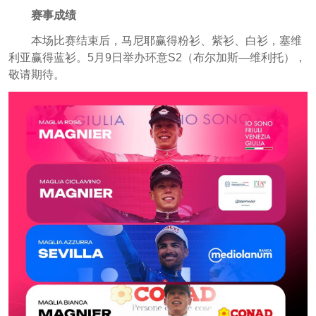
赛事成绩
本场比赛结束后，马尼耶赢得粉衫、紫衫、白衫，塞维
利亚赢得蓝衫。5月9日举办环意S2（布尔加斯—维利托），
敬请期待。