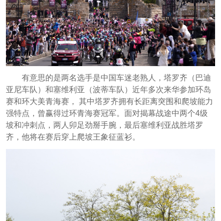
有意思的是两名选手是中国车迷老熟人，塔罗齐（巴迪
亚尼车队）和塞维利亚（波蒂车队）近年多次来华参加环岛
赛和环大美青海赛， 其中塔罗齐拥有长距离突围和爬坡能力
强特点，曾赢得过环青海赛冠军。面对揭幕战途中两个4级
坡和冲刺点，两人卯足劲掰手腕，最后塞维利亚战胜塔罗
齐，他将在赛后穿上爬坡王象征蓝衫。