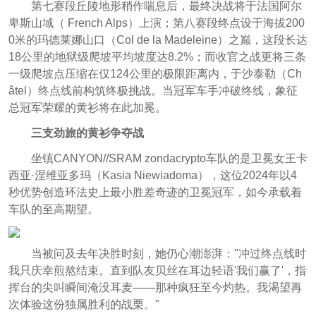
第七赛段丘陵地形稍作喘息后，最终决战将于法国阿尔
卑斯山域（ French Alps）上演；第八赛段终点设于海拔200
0米的玛德莱娜山口（Col de la Madeleine）之巅，这段长达
18公里的地狱级爬坡平均坡度达8.2%；而收官之战更将三条
一级爬坡点压缩在仅124公里的极限距离内，于沙泰勒（Ch
âtel）终点线前构筑终极挑战。当冠军车手冲破终线，象征
总冠军荣耀的黄衫将在此加冕。
三支劲旅的黄衫争夺战
坐镇CANYON//SRAM zondacrypto车队的是卫冕女王卡
西亚·涅维亚多玛（Kasia Niewiadoma），这位2024年以4
秒优势创造环法史上最小胜差奇迹的卫冕冠军，如今承载着
车队的至高期望。
当被问及去年决胜时刻，她仍心潮澎湃："冲过终点线时
我只庆幸煎熬结束。直到队友贝丝在耳边轻语'我们赢了'，指
挥台的尖叫瞬间淹没耳麦——那种疯狂至今灼热。我渴望再
次体验这份独属胜利的战栗。"