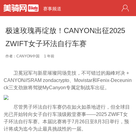
赛事频道
极速玫瑰再绽放！CANYON出征2025
ZWIFT女子环法自行车赛
作者：CANYON中国
1 年前
卫冕冠军与新星璀璨同场竞技，不可错过的巅峰对决 +
CANYON//SRAM zondacrypto、Movistar和Fenix-Deceunin
ck三支劲旅将驾驶MyCanyon专属定制战车出征。
尽管男子环法自行车赛仍在如火如荼地进行，但全球目
光已开始转向女子自行车顶级殿堂赛事——2025 ZWIFT女
子环法自行车赛。本届比赛将于7月26日至8月3日举行，预
计将成为迄今为止最具挑战性的一届。