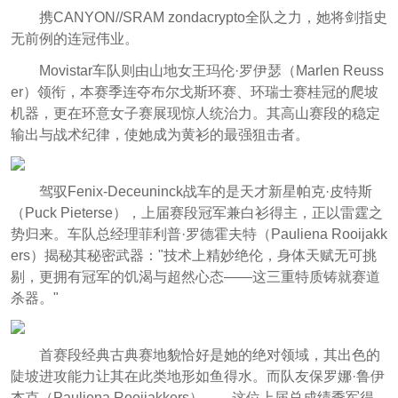
携CANYON//SRAM zondacrypto全队之力，她将剑指史
无前例的连冠伟业。
Movistar车队则由山地女王玛伦·罗伊瑟（Marlen Reuss
er）领衔，本赛季连夺布尔戈斯环赛、环瑞士赛桂冠的爬坡
机器，更在环意女子赛展现惊人统治力。其高山赛段的稳定
输出与战术纪律，使她成为黄衫的最强狙击者。
驾驭Fenix-Deceuninck战车的是天才新星帕克·皮特斯
（Puck Pieterse），上届赛段冠军兼白衫得主，正以雷霆之
势归来。车队总经理菲利普·罗德霍夫特（Pauliena Rooijakk
ers）揭秘其秘密武器："技术上精妙绝伦，身体天赋无可挑
剔，更拥有冠军的饥渴与超然心态——这三重特质铸就赛道
杀器。"
首赛段经典古典赛地貌恰好是她的绝对领域，其出色的
陡坡进攻能力让其在此类地形如鱼得水。而队友保罗娜·鲁伊
杰克（Pauliena Rooijakkers）——这位上届总成绩季军得