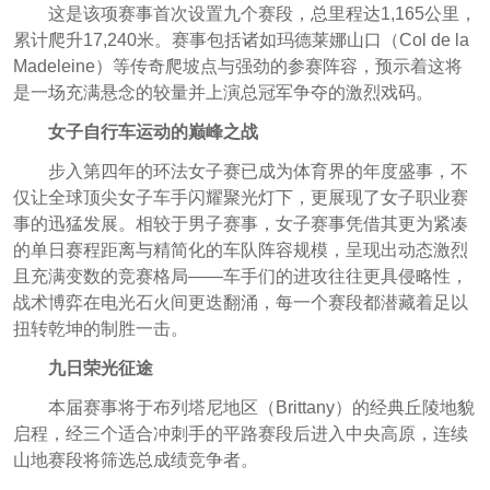
这是该项赛事首次设置九个赛段，总里程达1,165公里，
累计爬升17,240米。赛事包括诸如玛德莱娜山口（Col de la
Madeleine）等传奇爬坡点与强劲的参赛阵容，预示着这将
是一场充满悬念的较量并上演总冠军争夺的激烈戏码。
女子自行车运动的巅峰之战
步入第四年的环法女子赛已成为体育界的年度盛事，不
仅让全球顶尖女子车手闪耀聚光灯下，更展现了女子职业赛
事的迅猛发展。相较于男子赛事，女子赛事凭借其更为紧凑
的单日赛程距离与精简化的车队阵容规模，呈现出动态激烈
且充满变数的竞赛格局——车手们的进攻往往更具侵略性，
战术博弈在电光石火间更迭翻涌，每一个赛段都潜藏着足以
扭转乾坤的制胜一击。
九日荣光征途
本届赛事将于布列塔尼地区（Brittany）的经典丘陵地貌
启程，经三个适合冲刺手的平路赛段后进入中央高原，连续
山地赛段将筛选总成绩竞争者。