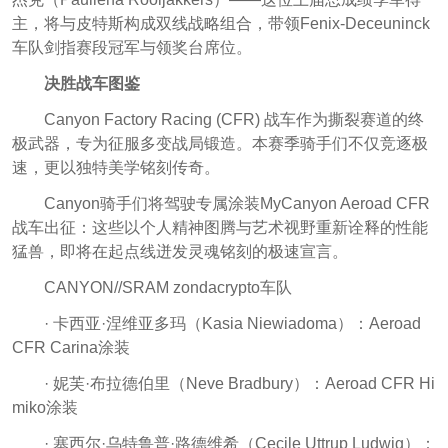
主，将与皮特斯构成双线战略组合，带领Fenix-Deceuninck
车队剑指赛段冠军与领奖台席位。
决胜战车图鉴
Canyon Factory Racing (CFR) 战车作为撕裂赛道的终
极武器，专为征服多变战局锻造。本赛季骑手们不仅竞逐极
速，更以独特美学铭刻传奇。
Canyon骑手们将驾驶专属涂装MyCanyon Aeroad CFR
战车出征：这些以个人精神图腾与艺术视野重新诠释的性能
猛兽，即将在起点线迸发灵魂铭刻的极速宣言。
CANYON//SRAM zondacrypto车队
· 卡西亚·涅维亚多玛（Kasia Niewiadoma）：Aeroad
CFR Carina涂装
· 妮芙·布拉德伯里（Neve Bradbury）：Aeroad CFR Hi
miko涂装
· 塞西尔·乌特鲁普·路德维希（Cecile Uttrup Ludwig）：