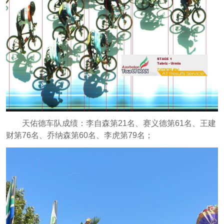
天佑德车队成绩：李自森第21名、赛义德第61名、王建
财第76名、乔纳森第60名、李虎第79名；