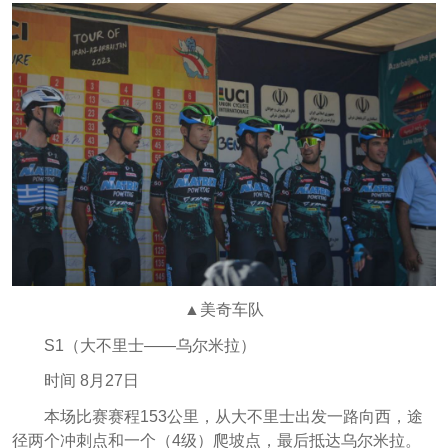
▲美奇车队
S1（大不里士——乌尔米拉）
时间 8月27日
本场比赛赛程153公里，从大不里士出发一路向西，途
径两个冲刺点和一个（4级）爬坡点，最后抵达乌尔米拉。