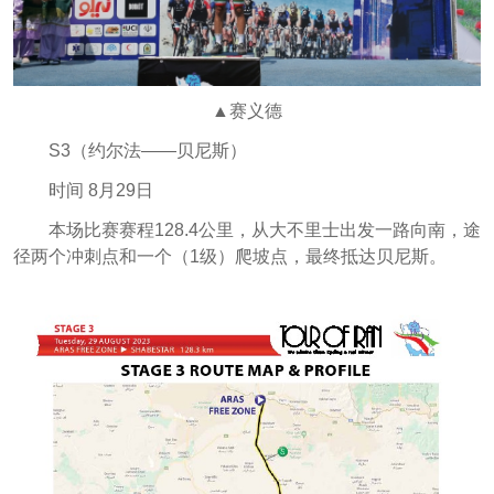
▲赛义德
S3（约尔法——贝尼斯）
时间 8月29日
本场比赛赛程128.4公里，从大不里士出发一路向南，途
径两个冲刺点和一个（1级）爬坡点，最终抵达贝尼斯。