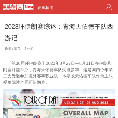
赛事频道
2023环伊朗赛综述：青海天佑德车队西
游记
作者：海宝
2 年前
第36届环伊朗赛于2023年8月27日—8月31日在伊朗和
阿塞拜疆举办，青海天佑德车队受邀参加，这是国内今年第
二支受邀参加境外赛事职业队，本期以天佑德车队作为主队
视角综述本届环伊朗赛。