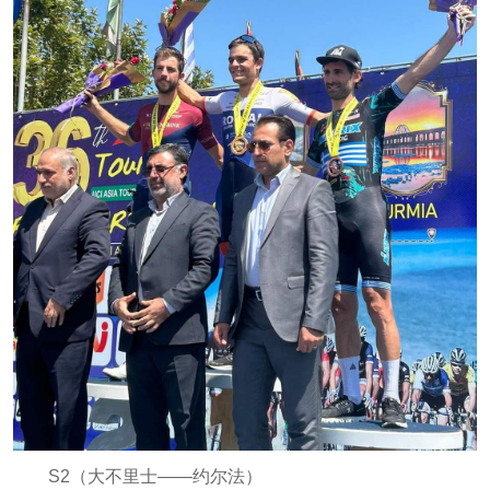
S2（大不里士——约尔法）