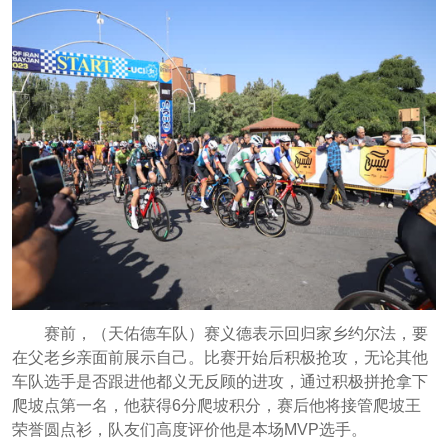
赛前，（天佑德车队）赛义德表示回归家乡约尔法，要
在父老乡亲面前展示自己。比赛开始后积极抢攻，无论其他
车队选手是否跟进他都义无反顾的进攻，通过积极拼抢拿下
爬坡点第一名，他获得6分爬坡积分，赛后他将接管爬坡王
荣誉圆点衫，队友们高度评价他是本场MVP选手。