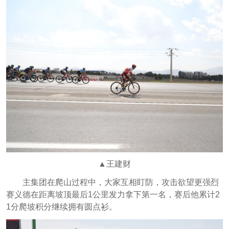
▲王建财
主集团在爬山过程中，大家互相盯防，攻击欲望更强烈
赛义德在距离坡顶最后1公里发力拿下第一名，赛后他累计2
1分爬坡积分继续拥有圆点衫。