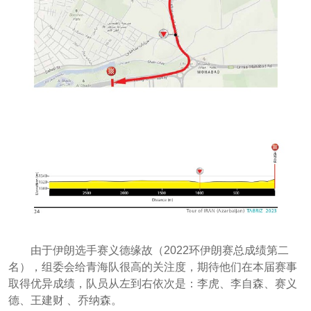
由于伊朗选手赛义德缘故（2022环伊朗赛总成绩第二
名），组委会给青海队很高的关注度，期待他们在本届赛事
取得优异成绩，队员从左到右依次是：李虎、李自森、赛义
德、王建财 、乔纳森。