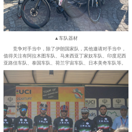
▲车队器材
竞争对手当中，除了伊朗国家队，其他邀请对手当中，
值得关注有阿拉木图车队、马来西亚丁家奴车队、印度尼西
亚路佳车队、泰国车队、荷兰宇宙车队、日本美奇车队等。