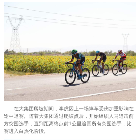
在大集团爬坡期间，李虎因上一场摔车受伤加重影响在
途中退赛。随着大集团通过爬坡点后，开始组织人马追击前
方突围选手，直到距离终点前1公里追回所有突围选手，比
赛进入白热化阶段。