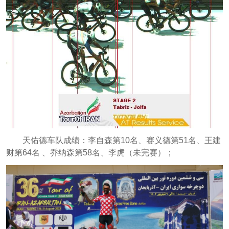
天佑德车队成绩：李自森第10名、赛义德第51名、王建
财第64名 、乔纳森第58名、李虎（未完赛）；