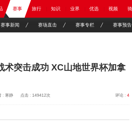
品
品
品
赛事
赛事
赛事
旅行
旅行
旅行
旅行
知识
知识
知识
知识
业界
业界
业界
业界
优选
优选
优选
优选
骑客
骑客
视频
视频
赛事新闻
赛场直击
赛事专栏
赛事预告
战术突击成功 XC山地世界杯加拿
 :
寒静
点击 :
149412次
评论 :
4