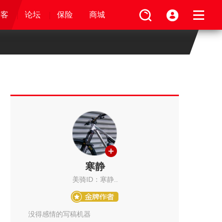
论坛
视频
骑客
骑客
保险
论坛
论坛
论坛
商城
保险
保险
保险
商城
商城
商城
寒静
美骑ID：寒静..
没得感情的写稿机器