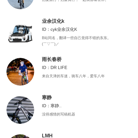
业余汉化k
ID：cyk业余汉化K
B站同名，翻译一些自己觉得不错的东东。
(￣▽￣)／
雨长春桥
ID：DR LIFE
来自天津的车迷，骑车八年，爱车八年
寒静
ID：寒静..
没得感情的写稿机器
LMH