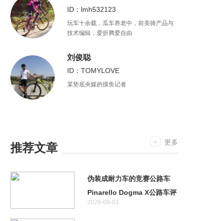
ID：lmh532123
玩车十余载，瓜车养老中，前美骑产品与
技术编辑，爱折腾爱自由
刘俊聪
ID：TOMYLOVE
某垫底央媒的摸鱼记者
更多
推荐文章
伪装成耐力车的竞赛公路车
Pinarello Dogma X公路车评
2026-08-03
测