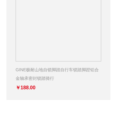
GINE极耐山地自锁脚踏自行车锁踏脚蹬铝合
金轴承密封锁踏骑行
￥188.00