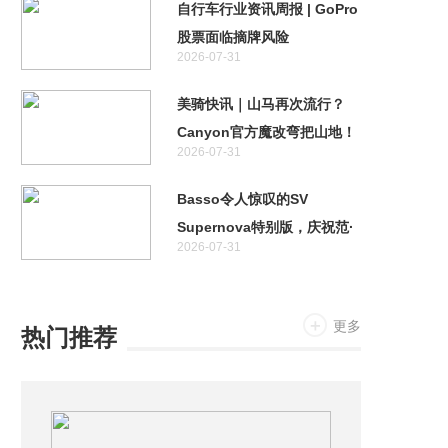
自行车行业资讯周报 | GoPro
股票面临摘牌风险
2026-07-31
美骑快讯｜山马再次流行？
Canyon官方魔改弯把山地！
2026-07-31
特斯拉首款两轮车居然不是电
助力！
Basso令人惊叹的SV
Supernova特别版，庆祝范·
2026-07-31
阿维马特奥运金牌十周年
更多
热门推荐