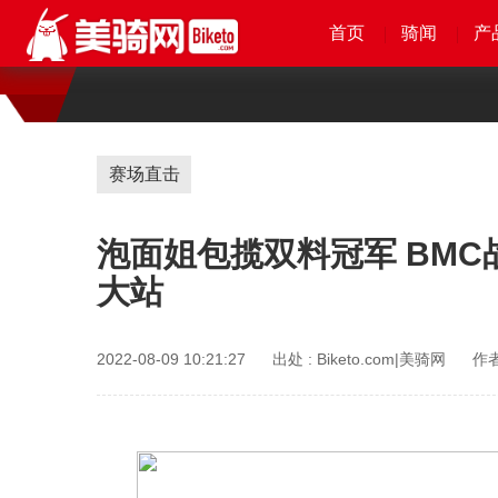
首页
首页
首页
首页
骑闻
骑闻
骑闻
骑闻
产
产
产
赛场直击
泡面姐包揽双料冠军 BMC
大站
2022-08-09 10:21:27
出处 :
Biketo.com|美骑网
作者