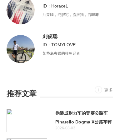
ID：HoraceL
油菜腿，纯肥宅，流浪狗，穷唧唧
刘俊聪
ID：TOMYLOVE
某垫底央媒的摸鱼记者
更多
推荐文章
伪装成耐力车的竞赛公路车
Pinarello Dogma X公路车评
2026-08-03
测