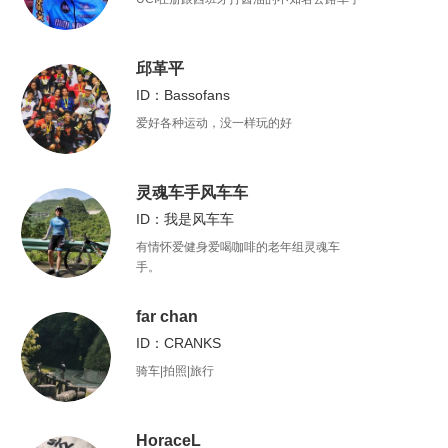
邱革平
ID：Bassofans
爱好各种运动，没一样玩的好
灵魂车手风车车
ID：我是风车车
有情怀爱健身爱喝咖啡的老年组灵魂车
手。
far chan
ID：CRANKS
骑车|拍照|旅行
HoraceL