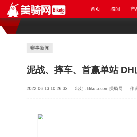
首页
首页
首页
首页
骑闻
骑闻
骑闻
骑闻
产
产
产
赛事新闻
泥战、摔车、首赢单站 DH山
2022-06-13 10:26:32
出处 :
Biketo.com|美骑网
作者