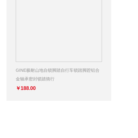
GINE极耐山地自锁脚踏自行车锁踏脚蹬铝合
金轴承密封锁踏骑行
￥188.00