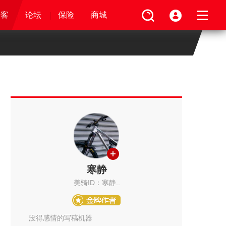
论坛
视频
骑客
骑客
保险
论坛
论坛
论坛
商城
保险
保险
保险
商城
商城
商城
寒静
美骑ID：寒静..
没得感情的写稿机器