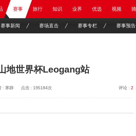
品
品
品
赛事
赛事
赛事
旅行
旅行
旅行
旅行
知识
知识
知识
知识
业界
业界
业界
业界
优选
优选
优选
优选
骑客
骑客
视频
视频
赛事新闻
赛场直击
赛事专栏
赛事预告
地世界杯Leogang站
 :
寒静
点击 :
195184次
评论 :
2