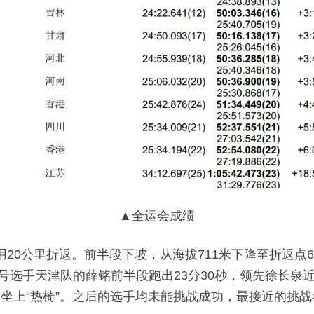
▲全运会成绩
用20公里折返。前半段下坡，从海拔711米下降至折返点
15号选手天津队的薛铭前半段跑出23分30秒，领先徐长泉
坐上“热椅”。之后的选手均未能挑战成功，最接近的挑战