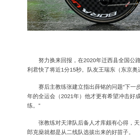
努力换来回报，在2020年迁西县全国公
利君快了将近1分15秒。队友王瑞东（东京奥
赛后主教练张建立指出薛铭的问题“下一
年的全运会（2021年）他才更有希望冲击
练。”
张教练对天津队后备人才库颇有心得，天
郎克燊就都是从二线队选拔出来的好苗子。