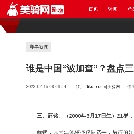
首页
首页
首页
首页
骑闻
骑闻
骑闻
骑闻
产
产
产
赛事新闻
谁是中国“波加查”？盘点
2022-02-15 09:08:54
出处 :
Biketo.com|美骑网
作者
三、薛铭。（2000年3月17日生）21岁
薛铭，原天津体校摔跤队选手，后被伯乐