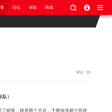
论坛
视频
骑客
骑客
保险
论坛
论坛
论坛
商城
保险
保险
保险
商城
商城
商城
评论 :
19
C车队）
摔断了锁骨。静养两个月后，主教练张建立给薛