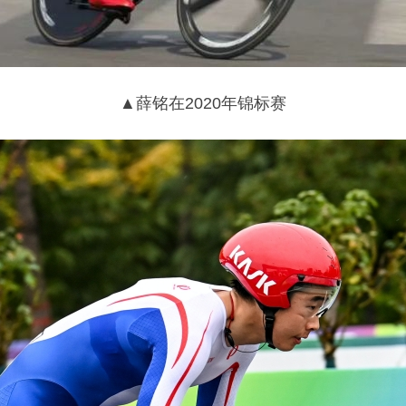
▲薛铭在2020年锦标赛