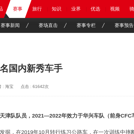
品
品
品
赛事
赛事
赛事
旅行
旅行
旅行
旅行
知识
知识
知识
知识
业界
业界
业界
业界
优选
优选
优选
优选
骑客
骑客
视频
视频
赛事新闻
赛场直击
赛事专栏
赛事预告
三名国内新秀车手
 :
海宝
点击 :
61642次
，天津
队队员，2021—2022年效力于华兴车队（前身CF
发掘，在2019年10月转行练习公路车，在一次训练中