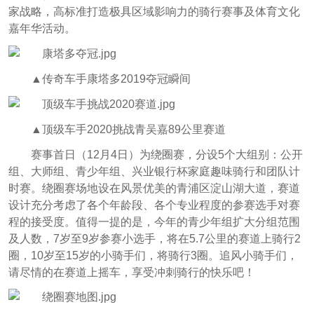
家战略，高标准打造极具区域影响力的骑行赛事及体育文化
嘉年华活动。
▲传奇车手康塔多2019夺冠瞬间
▲顶级车手2020挑战青吴嘉89公里赛道
赛事首日（12月4日）为绕圈赛，分设5个大组别：公开
组、大师组、青少年组、兴业银行杯家庭趣味骑行和团队计
时赛。绕圈赛场地设在风景优美的青浦区淀山湖大道，赛道
设计充分考虑了各个年龄段、各个专业程度的参赛选手对赛
程的接受度。值得一提的是，今年的青少年组扩大分组范围
及人数，7岁至9岁参赛小选手，将在5.7公里的赛道上骑行2
圈，10岁至15岁的小骑手们，将骑行3圈。追风小骑手们，
请尽情的在赛道上摇车，享受冲刺骑行的快乐吧！