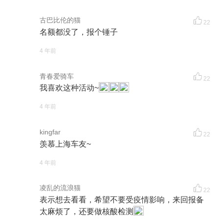
古巴比伦的猫
22
名额都没了，报个锤子
4 年前
青春爱骑车
22
我喜欢这种活动~
4 年前
kingfar
22
羡慕上海车友~
4 年前
凌乱的流浪猫
22
表示想去看看，希望不要受疫情影响，来回报备
太麻烦了，还要做核酸检测