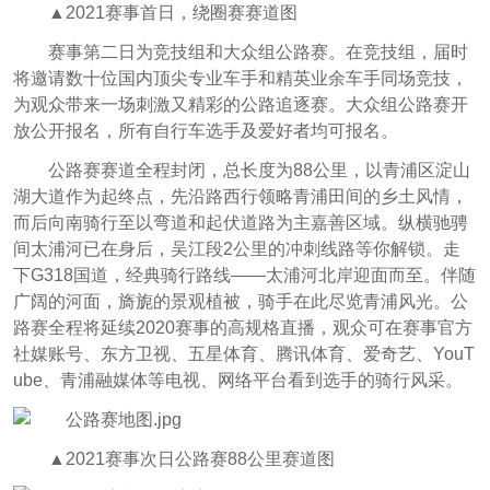
▲2021赛事首日，绕圈赛赛道图
赛事第二日为竞技组和大众组公路赛。在竞技组，届时
将邀请数十位国内顶尖专业车手和精英业余车手同场竞技，
为观众带来一场刺激又精彩的公路追逐赛。大众组公路赛开
放公开报名，所有自行车选手及爱好者均可报名。
公路赛赛道全程封闭，总长度为88公里，以青浦区淀山
湖大道作为起终点，先沿路西行领略青浦田间的乡土风情，
而后向南骑行至以弯道和起伏道路为主嘉善区域。纵横驰骋
间太浦河已在身后，吴江段2公里的冲刺线路等你解锁。走
下G318国道，经典骑行路线——太浦河北岸迎面而至。
伴随
广阔的河面，旖旎的景观植被，骑手在此尽览青浦风光。公
路赛全程将延续2020赛事的高规格直播，观众可在赛事官方
社媒账号、东方卫视、五星体育、腾讯体育、爱奇艺、YouT
ube、青浦融媒体等电视、网络平台看到选手的骑行风采。
▲2021赛事次日公路赛88公里赛道图