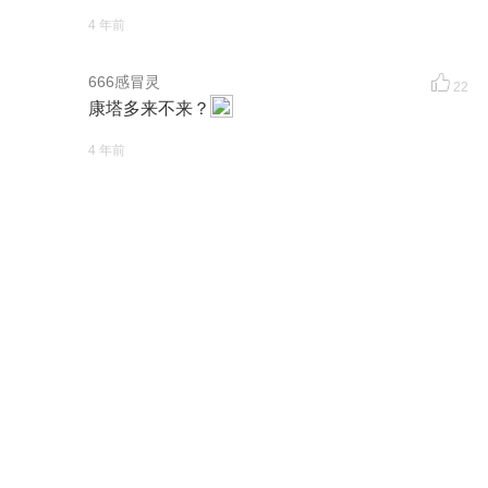
4 年前
666感冒灵
22
康塔多来不来？
4 年前