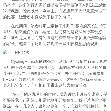
场举行，众多骑行大家长都趁着假期带着孩子来到这里感受
骑行氛围。除此以外，今年主办方还进行了大型儿童滑步车
的比赛，让活动本身成为了孩子的海洋。
在此期间，笔者对那些带孩子来到F1赛场的家长进行了
采访，请教他们的育儿理念。他们有的是资深自行车爱好
者、甚至是大神，而有的则是纯粹带孩子来参加滑步车运动
的家长。笔者在采访
期间发现了一些比较有意思的现象。
CyclingMania车队的张振，从1989年接触自行车，现在
入行差不多有30年，相信不少上海的车友都是因为张振的推
荐开始“入坑”。他的儿子今年七岁，去年开始带儿子来参加H
EROS活力嘉年华。张振大哥表示：这里有吃有玩有骑车，
赛道比较安全，今年把孩子带来参加大骑游活动。
“在去年的八九月份的时候，我告诉他十月有个比赛，要
不要跟我一起训练，那是他刚刚开始骑车。我告诉他平常要
训练，在十几个人，谁能骑到第一个，谁就能得到胜利。他