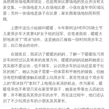
虽然两块场地离得很近，但是两块比赛场地的受众并没有太
多交集。一块场地是大人在场地比赛，小孩在嘉年华区域玩
耍；另外一块场地是孩子在比赛，家长围着场地拍照和照
顾。
上图中这位小姑娘叫暖暖，今年斯柯达HEROS骑士节
儿童滑步车大奖赛4岁女子组的冠军。在笔者面前，暖暖大
胆地表演了“滑冰”动作。这是她自己修炼一段时间滑步车之
后，自己领会的动作。
在颁奖后，我采访了暖暖的妈妈，了解一下暖暖练习滑
步车的经过以及将来的发展方向。暖暖的妈妈说她和她老公
其实都不爱运动，也不骑车。认识滑步车的运动还是基于社
区的推广。她认为孩子需要一些体育和平衡性的锻炼，但她
没有想到暖暖接触后就爱上玩滑步车，甚至凭借这个滑步车
上的“滑冰技巧”拿到了上电视台表演的机会。作为家长，暖
暖母亲也不希望只呆在家里带孩子，她喜欢带着女儿四处比
赛，并不断提高其滑步车的水平。而在这过程中，他们还认
识了不少玩滑步车的小朋友及其家长。