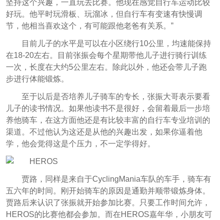
坚持这个兴趣，一直玩去比赛。他现在感觉自行车运动比较
好玩。他平时玩滑板、玩溜冰，但自行车有变速有快慢调
节，他相当喜欢这个，有可能跟他老爸有关系。”
目前儿子的水平是可以在小区绕行10公里，均速能保持
在18-20左右。目前张振会每个星期带他儿子进行骑行训练
一次，长度在大约5公里左右。除此以外，他还会带儿子跑
步进行体能锻炼。
至于以后是否培养儿子骑车的专长，张振大哥表示要看
儿子的读书情况。如果他读书不是很好，会留着最后一步培
养他骑车，在这方面他还是有比较丰富的自行车专业培训的
渠道。不过他认为这还是从他的兴趣出发，如果你逼着他
学，他会觉得这是个压力，不一定学得好。
贾路，同样是来自于CyclingMania车队的车手，骑车有
五六年的时间。刚开始骑车的原因是通勤并顺带锻炼身体。
贾路后来认识了张振就开始参加比赛。只要工作时间允许，
HEROS的比赛他都会参加。而在HEROS嘉年华，小朋友可