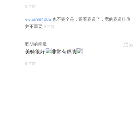
9 年前
vivian994085
也不完全是，得看赛道了，宽的赛道排位
并不重要
9 年前
聪明的南瓜
23
美骑很好
非常有帮助
9 年前
山地车_存在
22
大厨好遗憾；
9 年前
滚动的车轮丶
22
我想去
9 年前