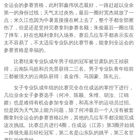
全运会的参赛资格，此时郭鑫伟状态最好，一路赶超以业余
第一的身份过线；天气太过炎热，最后一圈封宽杰就放了一
点；米久江也因为中暑直接撞在树上去了，整个手都全部擦
伤了，但是还是坚持完赛拿到参赛名额；朱俊最后一圈出现
了摔车，好在也顺利拿到入场券。赛后几位车手都表示实在
太不容易了，不太适应专业队的比赛节奏，能拿到全运会的
参赛资格是幸福的。
比赛结束专业队成年男子组的冠军被甘肃队的王祯获
得，云南队马皓和吕先景获得二三名。男子专业队青年组前
三都被强大的云南队获得：袁金伟、马国豪、陈礼云。
女子专业队成年组的比赛完全在任成远的掌控下进行，
几位业余女子参赛选手（何冲、陈颖、朱维、胡汝、江锦
嫦）也是难得有机会参加专业赛，和高水平的运动员过招。
但是因为天气加上能力问题，除了何冲最后一个人没有被套
圈拿到全运会的参赛资格以外，其他的几位车手都没能完成
这次挑战。比赛总共进行4圈，任成远（江苏）第3圈开始就
一路领先最后轻松冠军，第二名是山东队的姚平，第三名
甘