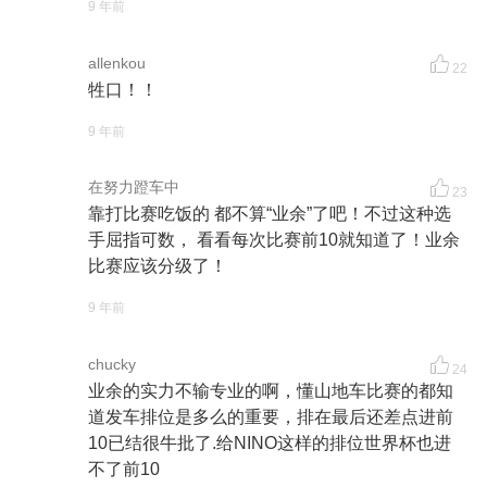
9 年前
allenkou
22
牲口！！
9 年前
在努力蹬车中
23
靠打比赛吃饭的 都不算“业余”了吧！不过这种选
手屈指可数， 看看每次比赛前10就知道了！业余
比赛应该分级了！
9 年前
chucky
24
业余的实力不输专业的啊，懂山地车比赛的都知
道发车排位是多么的重要，排在最后还差点进前
10已结很牛批了.给NINO这样的排位世界杯也进
不了前10