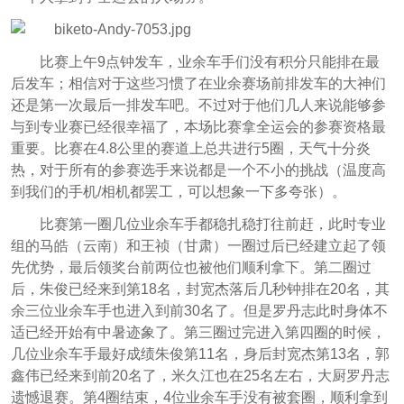
比赛上午9点钟发车，业余车手们没有积分只能排在最
后发车；相信对于这些习惯了在业余赛场前排发车的大神们
还是第一次最后一排发车吧。不过对于他们几人来说能够参
与到专业赛已经很幸福了，本场比赛拿全运会的参赛资格最
重要。比赛在4.8公里的赛道上总共进行5圈，天气十分炎
热，对于所有的参赛选手来说都是一个不小的挑战（温度高
到我们的手机/相机都罢工，可以想象一下多夸张）。
比赛第一圈几位业余车手都稳扎稳打往前赶，此时专业
组的马皓（云南）和王祯（甘肃）一圈过后已经建立起了领
先优势，最后领奖台前两位也被他们顺利拿下。第二圈过
后，朱俊已经来到第18名，封宽杰落后几秒钟排在20名，其
余三位业余车手也进入到前30名了。但是罗丹志此时身体不
适已经开始有中暑迹象了。第三圈过完进入第四圈的时候，
几位业余车手最好成绩朱俊第11名，身后封宽杰第13名，郭
鑫伟已经来到前20名了，米久江也在25名左右，大厨罗丹志
遗憾退赛。第4圈结束，4位业余车手没有被套圈，顺利拿到