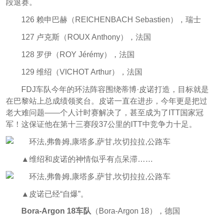
段退赛。
126 赖申巴赫（REICHENBACH Sebastien），瑞士
127 卢克斯（ROUX Anthony），法国
128 罗伊（ROY Jérémy），法国
129 维绍（VICHOT Arthur），法国
FDJ车队今年的环法阵容围绕蒂博·皮诺打造，目标就是
在巴黎站上总成绩领奖台。皮诺一直在进步，今年更是把过
老大难问题——个人计时赛解决了，甚至成为了ITT国家冠
军！这保证他在第十三赛段37公里的ITT中竞争力十足。
▲维绍和皮诺的神情似乎有点呆滞……
▲皮诺已经“自爆”。
Bora-Argon 18车队
（Bora-Argon 18），德国