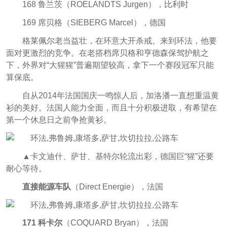
168 鲁兰茨（ROELANDTS Jurgen），比利时
169 席贝格（SIEBERG Marcel），德国
格莱佩尔老当益壮，在环意大开杀戒。来到环法，他要
面对更激烈的竞争。在老搭档席贝格和亨德森保驾护航之
下，外界对“大猩猩”
普遍期望较高，
拿下一个赛段冠军只能
算保底。
自从2014年法国国庆一鸣惊人后，加洛潘一直想重温黄
衫的美好。法国人能力全面，而且十分积极进取，有希望在
第一个休息日之前争抢黄衫。
▲卡文迪什、萨甘、基特尔轮流出彩，德国巨“猩”还要
耐心等待。
直接能源车队
（Direct Energie），法国
171 科卡尔
（COQUARD Bryan），法国