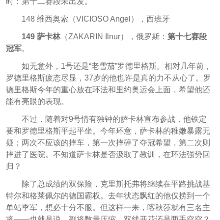
时：第十二赛段未出发。
148 维西奥索（VICIOSO Angel），西班牙
149 萨卡林
（ZAKARIN Ilnur），俄罗斯：
第十七赛段
冠军
。
如无意外，1号还是“老雪茄”罗德里格斯。相对几年前，
罗德里格斯疲态尽显，37岁的他也许是真的力不从心了。罗
德里格斯今年的重心放在环法和里约奥运会上面，希望他还
能有亮眼的表现。
不过，随着对9号情有独钟的萨卡林宣布参战，他铁定
要和罗德里格斯平起平坐。今年环意，萨卡林的稚嫩暴露无
疑；两次不应该的摔车，第一次摔碎了夺冠希望，第二次则
摔进了医院。不知道萨卡林是否汲取了教训，在环法强势回
归？
除了总成绩的双保险，
克里斯托弗将继续在平路挑战基
特尔和格莱佩尔的德国霸权。去年状态飘红的他仅捞到一个
单站季军，想必十分不服。但这样一来，喀秋莎就有三名主
将——也就是说，副将数量压缩。双线开花还是两手空空？