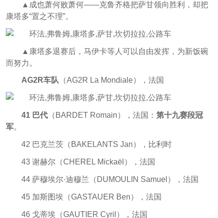
▲成也萧何败萧何——克鲁齐格把萨甘领向胜利，却把
康塔多“置之不理”。
▲康塔多退赛后，马伊卡等人可以自由发挥，为新饭碗
而努力。
AG2R车队
（AG2R La Mondiale），法国
41 巴代
（BARDET Romain），法国：
第十九赛段冠
军
。
42 巴克兰茨（BAKELANTS Jan），比利时
43 谢赫尔（CHEREL Mickaël），法国
44 萨穆埃尔·迪穆兰（DUMOULIN Samuel），法国
45 加斯图埃（GASTAUER Ben），法国
46 戈蒂埃（GAUTIER Cyril），法国