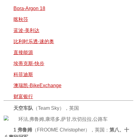
Bora-Argon 18
喀秋莎
蓝波-美利达
比利时乐透-速的奥
直接能源
埃蒂克斯-快步
科菲迪斯
澳瑞凯-BikeExchange
财富银行
天空车队
（Team Sky），英国
1 弗鲁姆
（FROOME Christopher），英国：
第八、十