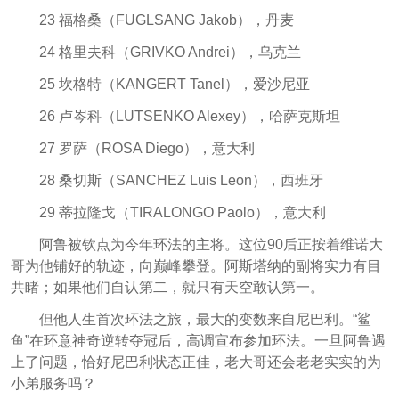
23 福格桑（FUGLSANG Jakob），丹麦
24 格里夫科（GRIVKO Andrei），乌克兰
25 坎格特（KANGERT Tanel），爱沙尼亚
26 卢岑科（LUTSENKO Alexey），哈萨克斯坦
27 罗萨（ROSA Diego），意大利
28 桑切斯（SANCHEZ Luis Leon），西班牙
29 蒂拉隆戈（TIRALONGO Paolo），意大利
阿鲁被钦点为今年环法的主将。这位90后正按着维诺大
哥为他铺好的轨迹，向巅峰攀登。阿斯塔纳的副将实力有目
共睹；如果他们自认第二，就只有天空敢认第一。
但他人生首次环法之旅，最大的变数来自尼巴利。“鲨
鱼”在环意神奇逆转夺冠后，高调宣布参加环法。一旦阿鲁遇
上了问题，恰好尼巴利状态正佳，老大哥还会老老实实的为
小弟服务吗？