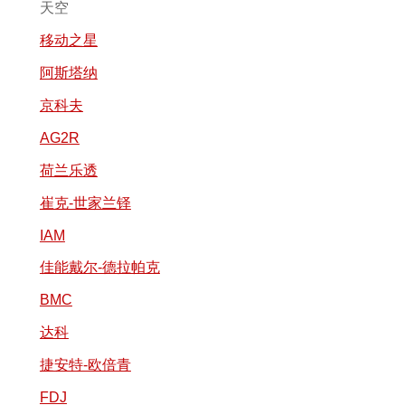
天空
移动之星
阿斯塔纳
京科夫
AG2R
荷兰乐透
崔克-世家兰铎
IAM
佳能戴尔-德拉帕克
BMC
达科
捷安特-欧倍青
FDJ