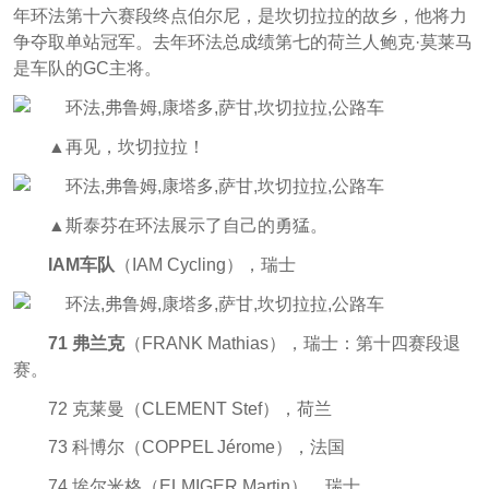
年环法第十六赛段终点伯尔尼，
是坎切拉拉的故乡，他将力
争夺取单站冠军。
去年环法总成绩第七的荷兰人
鲍克·莫莱马
是车队的GC主将。
▲再见，坎切拉拉！
▲斯泰芬在环法展示了自己的勇猛。
IAM车队
（IAM Cycling），瑞士
71 弗兰克
（FRANK Mathias），瑞士：第十四赛段退
赛。
72 克莱曼（CLEMENT Stef），荷兰
73 科博尔（COPPEL Jérome），法国
74 埃尔米格（ELMIGER Martin），瑞士