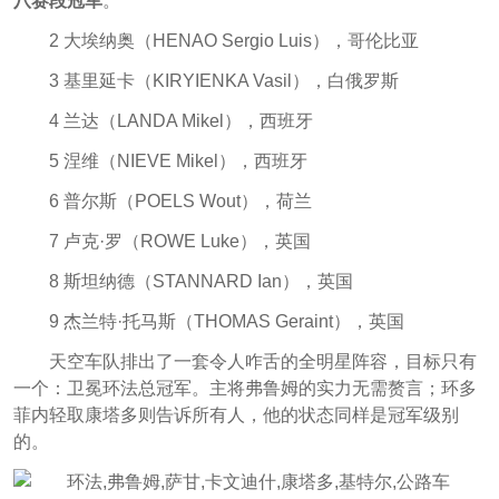
八赛段冠军
。
2 大埃纳奥（HENAO Sergio Luis），哥伦比亚
3 基里延卡（KIRYIENKA Vasil），白俄罗斯
4 兰达（LANDA Mikel），西班牙
5 涅维（NIEVE Mikel），西班牙
6 普尔斯（POELS Wout），荷兰
7 卢克·罗（ROWE Luke），英国
8 斯坦纳德（STANNARD Ian），英国
9 杰兰特·托马斯（THOMAS Geraint），英国
天空车队排出了一套令人咋舌的全明星阵容，目标只有
一个：卫冕环法总冠军。主将弗鲁姆的实力无需赘言；环多
菲内轻取康塔多则告诉所有人，他的状态同样是冠军级别
的。