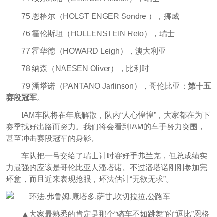
75 恩格尔（HOLST ENGER Sondre ），挪威
76 霍伦斯坦（HOLLENSTEIN Reto），瑞士
77 霍华德（HOWARD Leigh），澳大利亚
78 纳森（NAESEN Oliver），比利时
79 潘塔诺（PANTANO Jarlinson），哥伦比亚：
第十五
赛段冠军
。
IAM车队将在年底解散，队内“人心惶惶”，大家都在为下
赛季找好出路而努力。我们将会看到IAM的车手努力突围，
甚至冲击赛段冠军的身影。
车队把一号交给了瑞士计时赛好手弗兰克，但总成绩实
力最强的应该是哥伦比亚人潘塔诺。不过潘塔诺刚刚参加完
环意，而且近来表现抢眼，环法估计“无欲无求”。
▲大家最熟悉的肯定是那个“骑车不如跳舞”的“逗比”恩格