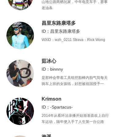
山地公路两栖玩家，中年电竞车手，赛事
老油条
昌里东路康塔多
ID：昌里东路康塔多
WXID：wzh_0211 Strava：Rick Wong
茹冰心
ID：binnny
是那种会带着工具组挖胎棒内胎气筒每天
骑车上班的女孩纸，好想被祖国授予一
个“美丽的单车通勤大使”称号啊。我还有一
个时常来不及更的公众号“刷街走啊
Krimson
（shuajiezoua）”，没啥粉丝希望你可以
ID：-Spartacus-
关注我。
2014年从看环法录播开始渐渐喜欢上自行
车运动，隔年便入手了人生第一台公路
车，闲暇时写写赛报，因此结识不少好
友。虽然心知不能成为一名车手，但还是
海遥