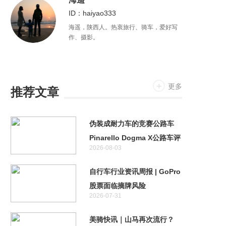
会努力做一条不会在“休闲骑”中被随意拉爆
ID：haiyao333
的咸鱼。
海遥，陕西人。热衷旅行、骑车，爱好写
作、摄影。
更多
推荐文章
伪装成耐力车的竞赛公路车
Pinarello Dogma X公路车评
2026-08-03
测
自行车行业资讯周报 | GoPro
股票面临摘牌风险
2026-07-31
美骑快讯｜山马再次流行？