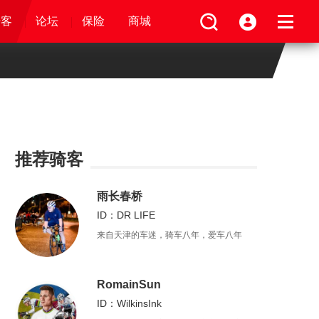
论坛
视频
骑客
骑客
保险
论坛
论坛
论坛
商城
保险
保险
保险
商城
商城
商城
推荐骑客
雨长春桥
ID：DR LIFE
来自天津的车迷，骑车八年，爱车八年
RomainSun
ID：WilkinsInk