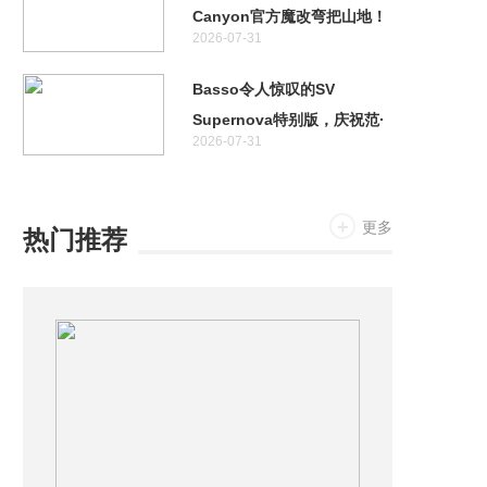
Canyon官方魔改弯把山地！
2026-07-31
特斯拉首款两轮车居然不是电
助力！
Basso令人惊叹的SV
Supernova特别版，庆祝范·
2026-07-31
阿维马特奥运金牌十周年
更多
热门推荐