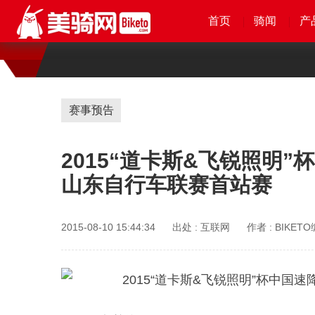
首页
首页
首页
首页
骑闻
骑闻
骑闻
骑闻
产
产
产
赛事预告
2015“道卡斯&飞锐照明
山东自行车联赛首站赛
2015-08-10 15:44:34
出处 :
互联网
作者 :
BIKET