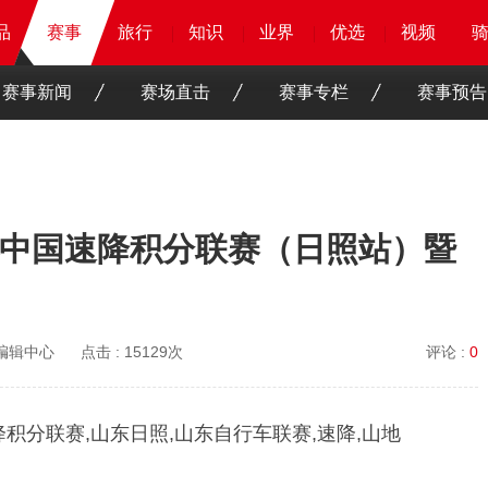
品
品
品
赛事
赛事
赛事
旅行
旅行
旅行
旅行
知识
知识
知识
知识
业界
业界
业界
业界
优选
优选
优选
优选
骑客
骑客
视频
视频
赛事新闻
赛场直击
赛事专栏
赛事预告
”杯中国速降积分联赛（日照站）暨
O编辑中心
点击 :
15129次
评论 :
0