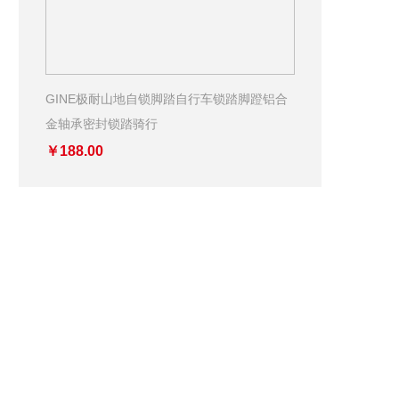
GINE极耐山地自锁脚踏自行车锁踏脚蹬铝合
金轴承密封锁踏骑行
￥188.00