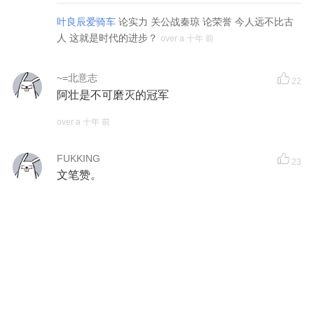
叶良辰爱骑车
论实力 关公战秦琼 论荣誉 今人远不比古
人 这就是时代的进步？
over a 十年 前
~=北意志
22
阿壮是不可磨灭的冠军
over a 十年 前
FUKKING
23
文笔赞。
over a 十年 前
〖丫头你好
33
我始终还是认为阿姆斯特朗最厉害！
over a 十年 前
sandmansss
+10086
over a 十年 前