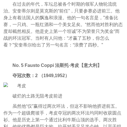
在过去的年代，车坛总被各个时期的领军人物轮流统
治。安奎蒂尔则是莫克斯的“前任”，只要参赛必进前三。他
身上有着法国人的飘逸和浪漫。他的一句名言是，”准备比
赛，一只鸡、一瓶红酒和一个美女足矣。“然而他对胜利的态
度却截然相反。他是史上第一个坦诚”不为荣誉只为奖金“而
战的环法冠军。当时有人问他：“才赢了五秒，你怎么
看？”安奎蒂尔给出了另一句名言：“浪费了四秒。”
No. 5 Fausto Coppi 法斯托·考皮【意大利】
夺冠次数：2 （1949,1952）
破烂的土路无阻考皮前进
虽然他“仅”赢得过两次环法，但这不影响他挤进前五。
作为一个超级爬坡手，考皮夺冠的两次环法均同时收获圆点
衫。他是历史上第一个通过比利牛斯山顶的选手。两次胜
利，他的优势都是巨大的，拉开对手足足半个钟，以至于组