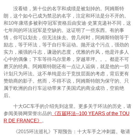
没看错，第十位的名字和成绩是被划掉的。阿姆斯特
朗，这个如今已成为禁忌的名字，注定和环法是分不开的。
和10年康塔多被剥夺冠军资格后由安迪·史莱克递补不同，这
七年间的环法冠军是空缺的。这证明了一些东西。有的事
情，你可以划去，但无法抹去。曾几何时，阿姆斯特朗等于
励志，等于环法，等于自行车运动。抛开这个污点，强劲的
实力，顽强的斗志，谦逊的态度，优雅的作风，他是许多人
心中的偶像；下车等待乌尔里希，穿越草坪。。。都是不可
磨灭的经典。阿姆斯特朗还有一点让人诟病，就是他的一切
计划只为环法。这不单纯是出于竞技层面的考虑，背后更有
赞助商的影子。然而，不得不说，阿姆斯特朗为保守的、只
属于欧洲的自行车运动带来了美国式的商业成功，空前绝
后。
十大GC车手的介绍先到这里。更多关于环法的历史，请
参阅美骑网荣誉出品的
《百届环法--100 YEARS of the TOU
R DE FRANCE》
。
《2015环法巡礼》下期预告：十大车手之冲刺篇。敬请