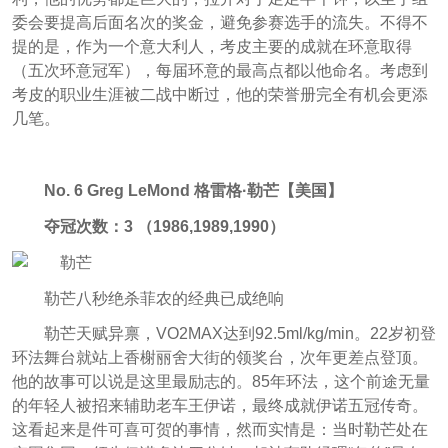
委会要提高后面名次的奖金，避免参赛选手的流失。不得不
提的是，作为一个意大利人，考皮主要的成就在环意取得
（五次环意冠军），每届环意的最高点都以他命名。考虑到
考皮的职业生涯被二战中断过，他的荣誉册完全有机会更添
几笔。
No. 6 Greg LeMond 格雷格·勒芒【美国】
夺冠次数：3 （1986,1989,1990）
勒芒八秒绝杀菲农的经典已成绝响
勒芒天赋异禀，VO2MAX达到92.5ml/kg/min。22岁初登
环法舞台就站上香榭丽舍大街的领奖台，次年更差点登顶。
他的故事可以说是这里最励志的。85年环法，这个前途无量
的年轻人被招来辅助老车王伊诺，最终成就伊诺五冠传奇。
这看起来是件可喜可贺的事情，然而实情是：当时勒芒处在