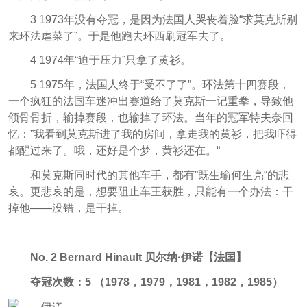
3 1973年没有夺冠，是因为法国人哭丧着脸“求莫克斯别
来环法虐菜了”。于是他跑去环西刷冠军去了。
4 1974年“迫于压力”
只拿了黄衫
。
5 1975年，法国人终于“受不了了”。环法第十四赛段，
一个疯狂的法国车迷冲出赛道给了莫克斯一记重拳，导致他
颌骨骨折，输掉赛段，也输掉了环法。当年的冠军特夫奈回
忆：”我看到莫克斯进了我的房间，拿走我的黄衫，把我吓得
都醒过来了。哦，还好是个梦，黄衫还在。“
和莫克斯同时代的其他车手，都有”既生瑜何生亮“的悲
哀。更悲哀的是，想要阻止车王获胜，只能有一个办法：干
掉他——没错，是干掉。
No. 2 Bernard Hinault 贝尔纳·伊诺【法国】
夺冠次数：5 （1978，1979，1981，1982，1985）