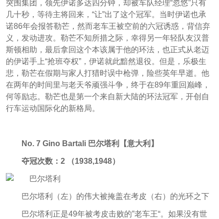
突围集团，领先伊诺多达四分钟，却被车队经理“忽悠”只有
几十秒，等待主将回来，“让”出了这个冠军。当时伊诺也承
诺86年会报答勒芒，然而老车王被空前的六冠诱惑，背信弃
义，发动进攻。勒芒不知所措之际，幸得另一年轻队友汉普
斯顿相助，最后拿回这个本该属于他的环法，也正式从老迈
的伊诺手上“抢班夺权”，伊诺就此黯然退役。但是，乐极生
悲，勒芒在假期与家人打猎时误中枪弹，险些英年早逝。他
在两年的时间里与老天爷顽强斗争，终于在89年重回巅峰，
何等励志。勒芒也是第一个来自新大陆的环法冠军，开创自
行车运动国际化的新格局。
No. 7 Gino Bartali 巴尔塔利【意大利】
夺冠次数：2 （1938,1948）
巴尔塔利（左）的伟大被掩盖在考皮（右）的光环之下
巴尔塔利正是49年被考皮击败的”老车王“。如果没有世