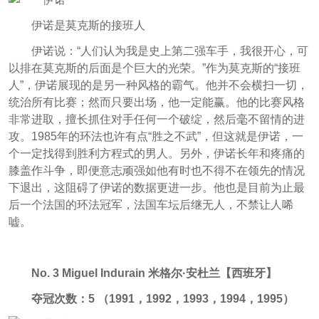
伊诺是莫克斯的接班人
伊诺说：“人们认为我是史上第二强车手，我很开心，可
以排在莫克斯的后面是个巨大的光荣。”作为
莫克斯的“接班
人”，伊诺展现的是另一种风格的霸气。他并不会横扫一切，
统治所有比赛；然而只要出场，他一定能赢。他的比赛风格
非常进取，擅长抓住对手任何一个破绽，然后毫不留情的进
攻。1985年的环法也许有点“胜之不武”，但这就是伊诺，一
个一定找得到胜利方程式的男人。另外，伊诺长年和疼痛的
膝盖作斗争，即便意志顽强如他有时也不得不在领先的情况
下退出，这阻碍了伊诺的数据更进一步。他也是目前为止最
后一个法国的环法冠军，法国车坛后继无人，不禁让人唏
嘘。
No. 3 Miguel Indurain 米格尔·安杜兰【西班牙】
夺冠次数：5 （1991，1992，1993，1994，1995）