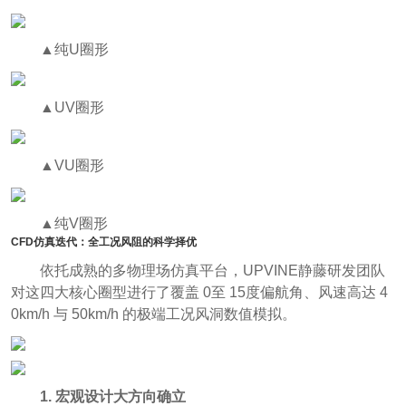
▲纯U圈形
▲UV圈形
▲VU圈形
▲纯V圈形
CFD仿真迭代：全工况风阻的科学择优
依托成熟的多物理场仿真平台，UPVINE静藤研发团队
对这四大核心圈型进行了覆盖 0至 15度偏航角、风速高达 4
0km/h 与 50km/h 的极端工况风洞数值模拟。
1. 宏观设计大方向确立