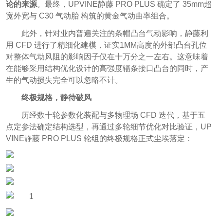
论的来源
。最终，UPVINE静藤 PRO PLUS 确定了 35mm超
宽外宽与 C30 气动胎 构筑的黄金气动曲率组合。
此外，针对业内普遍关注的条帽凸台气动影响，静藤利
用 CFD 进行了精细化建模，证实1MM高度的外部凸台孔位
对整体气动风阻的影响因子仅在十万分之一左右。这意味着
在能够采用结构优化设计的高强度辐条接口凸台的同时，产
生的气动损失完全可以忽略不计。
终极规格，静待破风
历经数十轮参数化装配与多物理场 CFD 迭代，基于五
点定参法确定结构选型，再通过多轮细节优化对比验证，UP
VINE静藤 PRO PLUS 轮组的终极规格正式尘埃落定：