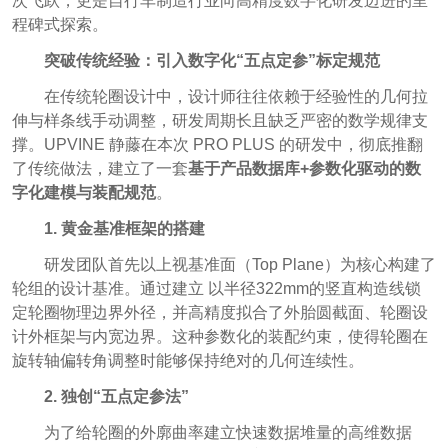
次飞跃，更是自行车制造行业向高精度数字化研发迈进的里
程碑式探索。
突破传统经验：引入数字化“五点定参”标定规范
在传统轮圈设计中，设计师往往依赖于经验性的几何拉
伸与样条线手动调整，研发周期长且缺乏严密的数学规律支
撑。UPVINE 静藤在本次 PRO PLUS 的研发中，彻底推翻
了传统做法，建立了一套
基于产品数据库+参数化驱动的数
字化建模与装配规范
。
1. 黄金基准框架的搭建
研发团队首先以上视基准面（Top Plane）为核心构建了
轮组的设计基准。通过建立 以半径322mm的竖直构造线锁
定轮圈物理边界外径，并高精度拟合了外胎圆截面、轮圈设
计外框架与内宽边界。这种参数化的装配约束，使得轮圈在
旋转轴偏转角调整时能够保持绝对的几何连续性。
2. 独创“五点定参法”
为了给轮圈的外廓曲率建立快速数据堆量的高维数据