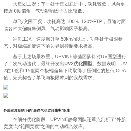
大集团工况：车手处于集团庇护中，功耗较低，风向更
接近 0度偏角，气动影响因子占比较低。
单飞/突围工况：功耗高达 100%- 120%FTP，且随时面
临各种大偏航角侧风，气动影响因子极高。
冲刺工况：速度飙升至 50km/h以上，功耗处于极限状
态，对极端高流速下的边界层控制要求极高。
基于上述场景权重，UPVINE静藤团队针对UV圈型进行
了二次气动迭代，最终开发出
UV2优化圈型
。数据表明，UV
2在 0度和 15度两个极端偏角下均取得了压倒性的超低 CDA
值，完美契合了单飞与极限冲刺的实战需求。
外胎宽度影响下的“最佳气动过渡曲率”诞生
在细分优化阶段，UPVINE静藤团队还重点剖析了“外胎
宽度”与“轮圈宽度”之间的气动耦合效应。