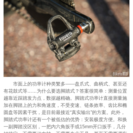
市面上的功率计种类繁多——盘爪式、曲柄式、甚至还
有花鼓式等……为什么要选脚踏式？答案很简单：测量位置
越靠近踩踏发力点，数据越精确。脚踏式功率计直接测量施
加在脚踏上的力和角速度，不受变速、链条效率、齿比和椭
圆盘等因素干扰，是目前最接近“真实输出”的方案。此外，
脚踏式功率计还有一个被低估的优势：安装极度方便。和换
一副脚踏没区别，一把内六角扳手或15mm开口扳手，几分