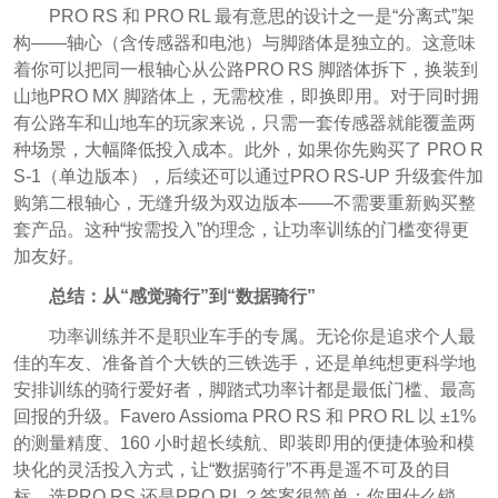
PRO RS 和 PRO RL 最有意思的设计之一是“分离式”架
构——轴心（含传感器和电池）与脚踏体是独立的。这意味
着你可以把同一根轴心从公路PRO RS 脚踏体拆下，换装到
山地PRO MX 脚踏体上，无需校准，即换即用。对于同时拥
有公路车和山地车的玩家来说，只需一套传感器就能覆盖两
种场景，大幅降低投入成本。此外，如果你先购买了 PRO R
S-1（单边版本），后续还可以通过PRO RS-UP 升级套件加
购第二根轴心，无缝升级为双边版本——不需要重新购买整
套产品。这种“按需投入”的理念，让功率训练的门槛变得更
加友好。
总结：从“感觉骑行”到“数据骑行”
功率训练并不是职业车手的专属。无论你是追求个人最
佳的车友、准备首个大铁的三铁选手，还是单纯想更科学地
安排训练的骑行爱好者，脚踏式功率计都是最低门槛、最高
回报的升级。Favero Assioma PRO RS 和 PRO RL 以 ±1%
的测量精度、160 小时超长续航、即装即用的便捷体验和模
块化的灵活投入方式，让“数据骑行”不再是遥不可及的目
标。选PRO RS 还是PRO RL？答案很简单：你用什么锁