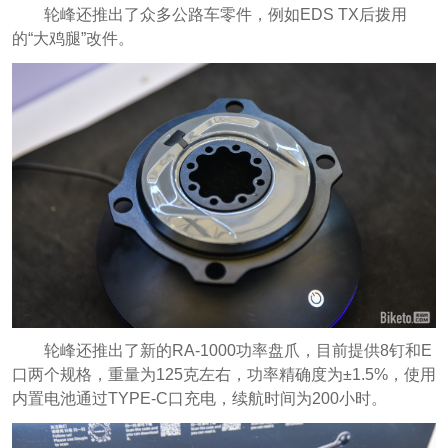
轮峰还推出了众多公路车零件，例如EDS TX后拨用
的“大鸡腿”改件。
轮峰还推出了新的RA-1000功率盘爪，目前提供8钉和E
口两个规格，重量为125克左右，功率精确度为±1.5%，使用
内置电池通过TYPE-C口充电，续航时间为200小时。