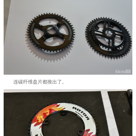
连碳纤维盘片都推出了。