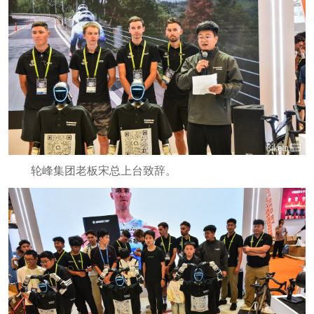
轮峰集团老板宋总上台致辞。