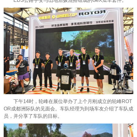
EDS公路手变与山地后拨混搭组成的GeX瓜车套件。
下午14时，轮峰在展位举办了上个月刚成立的轮峰ROT
OR成都洲际队的见面会。车队经理为到场车友介绍了车队成
员，并分享了车队的目标。