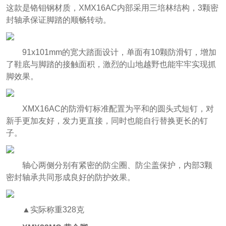
这款是铬钼钢材质，XMX16AC内部采用三培林结构，3颗密
封轴承保证脚踏的顺畅转动。
91x101mm的宽大踏面设计，单面有10颗防滑钉，增加
了鞋底与脚踏的接触面积，激烈的山地越野也能牢牢实现抓
脚效果。
XMX16AC的防滑钉标准配置为平和的圆头式短钉，对
新手更加友好，发力更直接，同时也能自行替换更长的钉
子。
轴心两侧分别有紧密的防尘圈、防尘盖保护，内部3颗
密封轴承共同形成良好的防护效果。
▲实际称重328克