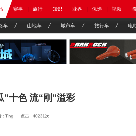
品
品
品
赛事
赛事
赛事
赛事
旅行
旅行
旅行
旅行
知识
知识
知识
知识
业界
业界
业界
业界
优选
优选
优选
优选
骑客
骑客
视频
视频
路车
山地车
城市车
旅行车
电
”十色 流“刚”溢彩
 :
Ting
点击 :
40231次