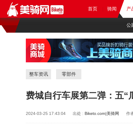
首页
首页
首页
首页
骑闻
骑闻
骑闻
产
产
产
公
整车资讯
零部件
费城自行车展第二弹：五“瓜
2024-03-25 17:43:04
出处 :
Biketo.com|美骑网
作者