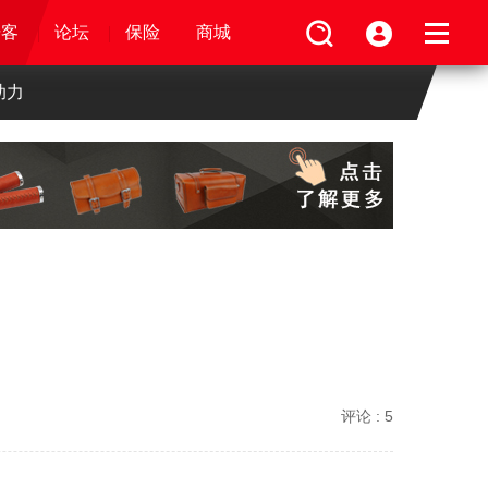
论坛
视频
骑客
骑客
保险
论坛
论坛
论坛
商城
保险
保险
保险
商城
商城
商城
助力
评论 :
5