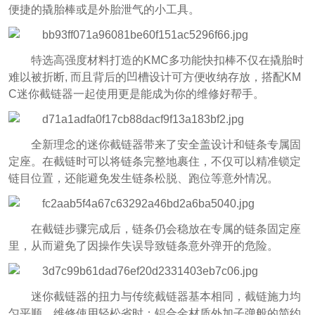
便捷的撬胎棒或是外胎泄气的小工具。
特选高强度材料打造的KMC多功能快扣棒不仅在撬胎时
难以被折断, 而且背后的凹槽设计可方便收纳存放，搭配KM
C迷你截链器一起使用更是能成为你的维修好帮手。
全新理念的迷你截链器带来了安全盖设计和链条专属固
定座。在截链时可以将链条完整地裹住，不仅可以精准锁定
链目位置，还能避免发生链条松脱、跑位等意外情况。
在截链步骤完成后，链条仍会稳放在专属的链条固定座
里，从而避免了因操作失误导致链条意外弹开的危险。
迷你截链器的扭力与传统截链器基本相同，截链施力均
匀平顺，维修使用轻松省时；铝合金材质外加子弹般的简约