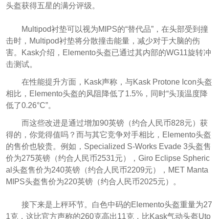
头盔获得五星的满分评级。
Multipod衬垫可以视为MIPS的“替代品”，在头部受到撞
击时，Multipod衬垫将分散撞击能量，减少对于大脑的伤
害。Kask介绍，Elemento头盔已通过其内部的WG11旋转冲
击测试。
在性能提升方面，Kask声称，与Kask Protone Icon头盔
相比，Elemento头盔的风阻降低了1.5%，同时“头顶温度降
低了0.26°C”。
而这些改进是通过增加90英镑（约合人民币828元）获
得的，你觉得值吗？而与其它竞争对手相比，Elemento头盔
的售价也较贵。例如，Specialized S-Works Evade 3头盔售
价为275英镑（约合人民币2531元），Giro Eclipse Spheric
al头盔售价为240英镑（约合人民币2209元），MET Manta
MIPS头盔售价为220英镑（约合人民币2025元）。
接下来是上秤环节。白色中码的Elemento头盔重量为27
1克，这比官方声称的260克高出11克，比Kask气动头盔Uto