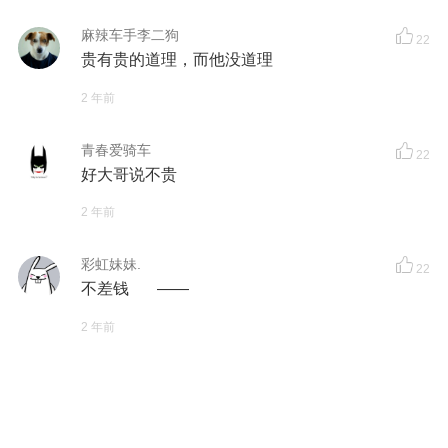
麻辣车手李二狗
22
贵有贵的道理，而他没道理
2 年前
青春爱骑车
22
好大哥说不贵
2 年前
彩虹妹妹.
22
不差钱 ——
2 年前