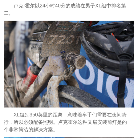
卢克·霍尔以24小时40分的成绩在男子XL组中排名第
二。
XL组别350英里的距离，意味着车手们需要在夜间骑
行，所以必须配备照明。卢克霍尔这种叉肩安装前灯是的一
个非常简洁的解决方案。