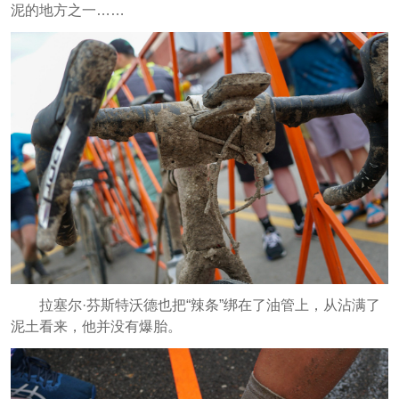
泥的地方之一……
拉塞尔·芬斯特沃德也把“辣条”绑在了油管上，从沾满了
泥土看来，他并没有爆胎。