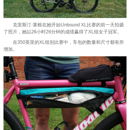
克里斯汀·莱根在她开始Unbound XL比赛的前一天拍摄
了照片，她以26小时26分钟的成绩赢得了XL组女子冠军。
在350英里的XL组别比赛中，车包的数量和尺寸都有所
增加。