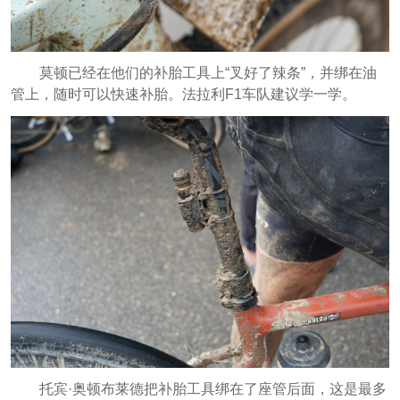
莫顿已经在他们的补胎工具上“叉好了辣条”，并绑在油
管上，随时可以快速补胎。法拉利F1车队建议学一学。
托宾·奥顿布莱德把补胎工具绑在了座管后面，这是最多