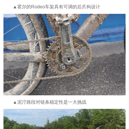
▲霍尔的Rodeo车架具有可调的后爪钩设计
▲泥泞路段对链条稳定性是一大挑战