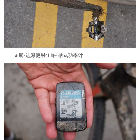
▲腾·达姆使用4iiii曲柄式功率计