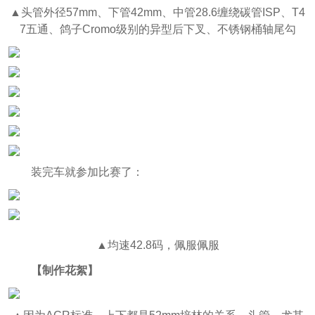
▲头管外径57mm、下管42mm、中管28.6缠绕碳管ISP、T4
7五通、鸽子Cromo级别的异型后下叉、不锈钢桶轴尾勾
装完车就参加比赛了：
▲均速42.8码，佩服佩服
【制作花絮】