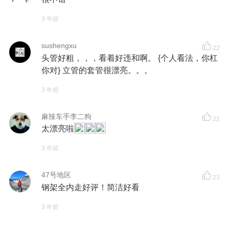
3 年前
sushengxu
22
头管好粗，，，看着好违和啊。 {个人看法，你杠
你对} 立管的套管很漂亮。。。
3 年前
麻辣车手李二狗
22
太漂亮啦
3 年前
47号地区
23
钢架全内走好评！简洁好看
3 年前