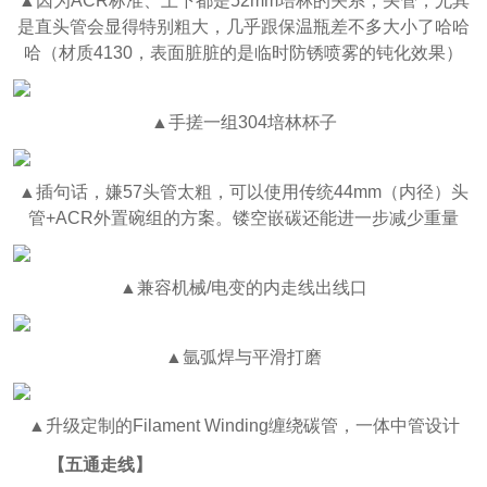
▲因为ACR标准、上下都是52mm培林的关系，头管，尤其
是直头管会显得特别粗大，几乎跟保温瓶差不多大小了哈哈
哈（材质4130，表面脏脏的是临时防锈喷雾的钝化效果）
▲手搓一组304培林杯子
▲插句话，嫌57头管太粗，可以使用传统44mm（内径）头
管+ACR外置碗组的方案。镂空嵌碳还能进一步减少重量
▲兼容机械/电变的内走线出线口
▲氩弧焊与平滑打磨
▲升级定制的Filament Winding缠绕碳管，一体中管设计
【五通走线】